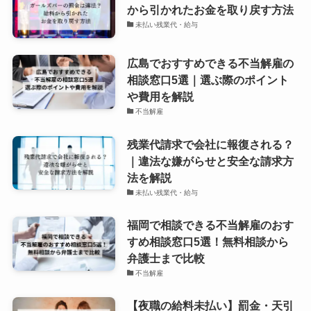
から引かれたお金を取り戻す方法
未払い残業代・給与
広島でおすすめできる不当解雇の
相談窓口5選｜選ぶ際のポイント
や費用を解説
不当解雇
残業代請求で会社に報復される？
｜違法な嫌がらせと安全な請求方
法を解説
未払い残業代・給与
福岡で相談できる不当解雇のおす
すめ相談窓口5選！無料相談から
弁護士まで比較
不当解雇
【夜職の給料未払い】罰金・天引