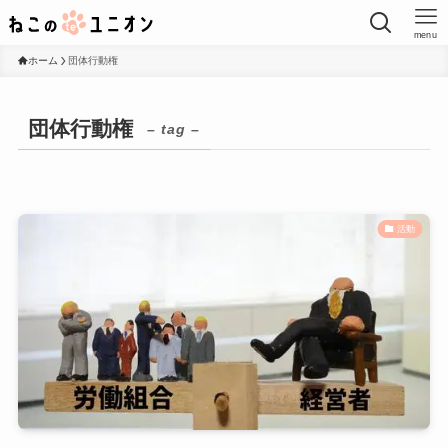
menu
ホーム
団体行動権
団体行動権
– tag –
活動