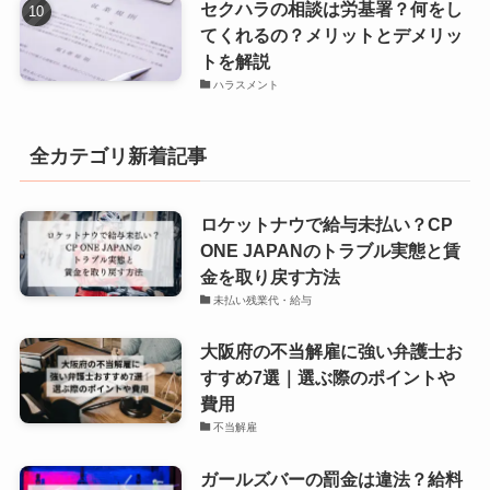
セクハラの相談は労基署？何をし
てくれるの？メリットとデメリッ
トを解説
ハラスメント
全カテゴリ新着記事
ロケットナウで給与未払い？CP
ONE JAPANのトラブル実態と賃
金を取り戻す方法
未払い残業代・給与
大阪府の不当解雇に強い弁護士お
すすめ7選｜選ぶ際のポイントや
費用
不当解雇
ガールズバーの罰金は違法？給料