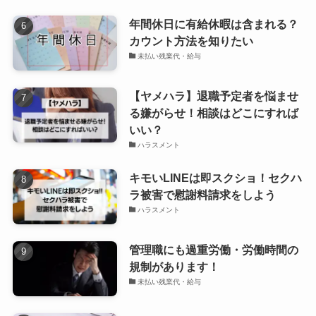
年間休日に有給休暇は含まれる？
カウント方法を知りたい
未払い残業代・給与
【ヤメハラ】退職予定者を悩ませ
る嫌がらせ！相談はどこにすれば
いい？
ハラスメント
キモいLINEは即スクショ！セクハ
ラ被害で慰謝料請求をしよう
ハラスメント
管理職にも過重労働・労働時間の
規制があります！
未払い残業代・給与