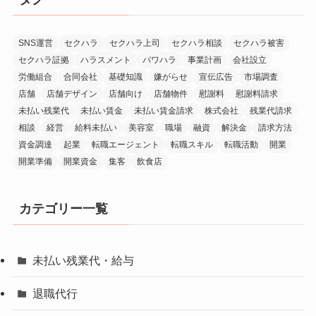
SNS運営
セクハラ
セクハラ上司
セクハラ相談
セクハラ被害
セクハラ証拠
ハラスメント
パワハラ
事業計画
会社設立
労働組合
合同会社
基礎知識
嫌がらせ
宣伝広告
市場調査
店舗
店舗デザイン
店舗向け
店舗物件
慰謝料
慰謝料請求
未払い残業代
未払い賃金
未払い賃金請求
株式会社
残業代請求
相談
経営
給料未払い
美容室
職場
融資
解決金
請求方法
資金調達
起業
転職エージェント
転職スキル
転職活動
開業
開業準備
開業資金
集客
飲食店
カテゴリー一覧
未払い残業代・給与
退職代行