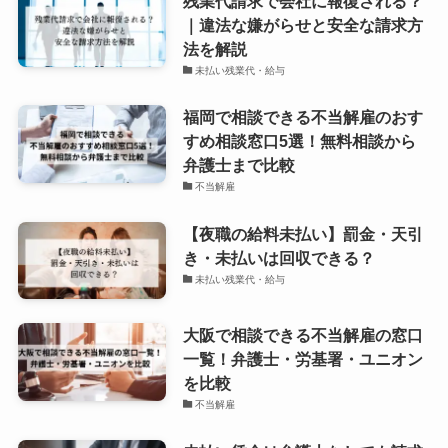
残業代請求で会社に報復される？
｜違法な嫌がらせと安全な請求方
法を解説
未払い残業代・給与
福岡で相談できる不当解雇のおす
すめ相談窓口5選！無料相談から
弁護士まで比較
不当解雇
【夜職の給料未払い】罰金・天引
き・未払いは回収できる？
未払い残業代・給与
大阪で相談できる不当解雇の窓口
一覧！弁護士・労基署・ユニオン
を比較
不当解雇