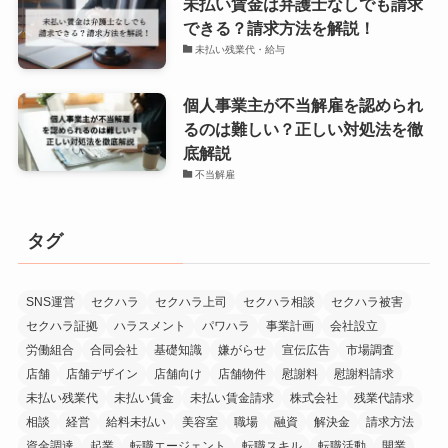
未払い賃金は弁護士なしでも請求
できる？請求方法を解説！
未払い残業代・給与
個人事業主が不当解雇を認められ
るのは難しい？正しい対処法を徹
底解説
不当解雇
タグ
SNS運営
セクハラ
セクハラ上司
セクハラ相談
セクハラ被害
セクハラ証拠
ハラスメント
パワハラ
事業計画
会社設立
労働組合
合同会社
基礎知識
嫌がらせ
宣伝広告
市場調査
店舗
店舗デザイン
店舗向け
店舗物件
慰謝料
慰謝料請求
未払い残業代
未払い賃金
未払い賃金請求
株式会社
残業代請求
相談
経営
給料未払い
美容室
職場
融資
解決金
請求方法
資金調達
起業
転職エージェント
転職スキル
転職活動
開業