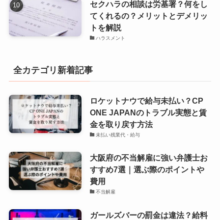
セクハラの相談は労基署？何をし
てくれるの？メリットとデメリッ
トを解説
ハラスメント
全カテゴリ新着記事
ロケットナウで給与未払い？CP
ONE JAPANのトラブル実態と賃
金を取り戻す方法
未払い残業代・給与
大阪府の不当解雇に強い弁護士お
すすめ7選｜選ぶ際のポイントや
費用
不当解雇
ガールズバーの罰金は違法？給料