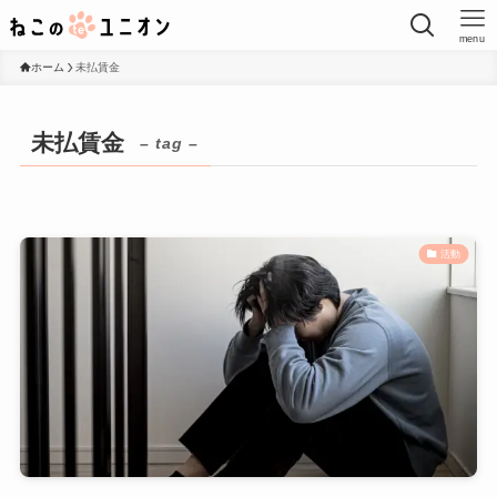
menu
ホーム
未払賃金
未払賃金
– tag –
活動