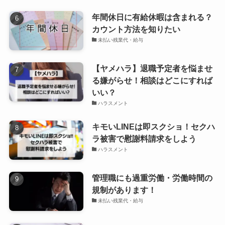
年間休日に有給休暇は含まれる？
カウント方法を知りたい
未払い残業代・給与
【ヤメハラ】退職予定者を悩ませ
る嫌がらせ！相談はどこにすれば
いい？
ハラスメント
キモいLINEは即スクショ！セクハ
ラ被害で慰謝料請求をしよう
ハラスメント
管理職にも過重労働・労働時間の
規制があります！
未払い残業代・給与