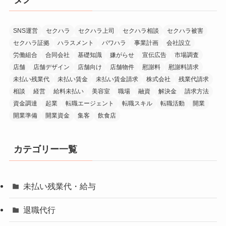
SNS運営
セクハラ
セクハラ上司
セクハラ相談
セクハラ被害
セクハラ証拠
ハラスメント
パワハラ
事業計画
会社設立
労働組合
合同会社
基礎知識
嫌がらせ
宣伝広告
市場調査
店舗
店舗デザイン
店舗向け
店舗物件
慰謝料
慰謝料請求
未払い残業代
未払い賃金
未払い賃金請求
株式会社
残業代請求
相談
経営
給料未払い
美容室
職場
融資
解決金
請求方法
資金調達
起業
転職エージェント
転職スキル
転職活動
開業
開業準備
開業資金
集客
飲食店
カテゴリー一覧
未払い残業代・給与
退職代行