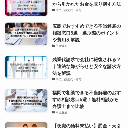
から引かれたお金を取り戻す方法
未払い残業代・給与
広島でおすすめできる不当解雇の
相談窓口5選｜選ぶ際のポイント
や費用を解説
不当解雇
残業代請求で会社に報復される？
｜違法な嫌がらせと安全な請求方
法を解説
未払い残業代・給与
福岡で相談できる不当解雇のおす
すめ相談窓口5選！無料相談から
弁護士まで比較
不当解雇
【夜職の給料未払い】罰金・天引