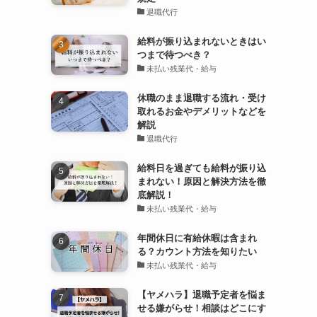
退職代行
給料が振り込まれないときはい
つまで待つべき？
未払い残業代・給与
休職のまま退職する流れ・受け
取れるお金やデメリットなどを
解説
退職代行
給料日を過ぎても給料が振り込
まれない！原因と解決方法を徹
底解説！
未払い残業代・給与
年間休日に有給休暇は含まれ
る？カウント方法を知りたい
未払い残業代・給与
【ヤメハラ】退職予定者を悩ま
せる嫌がらせ！相談はどこにす