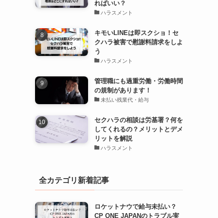
ればいい？
ハラスメント
キモいLINEは即スクショ！セ
クハラ被害で慰謝料請求をしよ
う
ハラスメント
管理職にも過重労働・労働時間
の規制があります！
未払い残業代・給与
セクハラの相談は労基署？何を
してくれるの？メリットとデメ
リットを解説
ハラスメント
全カテゴリ新着記事
ロケットナウで給与未払い？
CP ONE JAPANのトラブル実