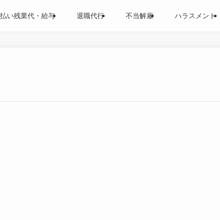
払い残業代・給与
退職代行
不当解雇
ハラスメント