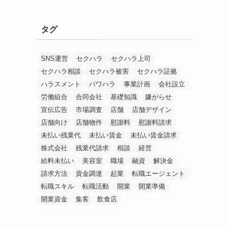
タグ
SNS運営
セクハラ
セクハラ上司
セクハラ相談
セクハラ被害
セクハラ証拠
ハラスメント
パワハラ
事業計画
会社設立
労働組合
合同会社
基礎知識
嫌がらせ
宣伝広告
市場調査
店舗
店舗デザイン
店舗向け
店舗物件
慰謝料
慰謝料請求
未払い残業代
未払い賃金
未払い賃金請求
株式会社
残業代請求
相談
経営
給料未払い
美容室
職場
融資
解決金
請求方法
資金調達
起業
転職エージェント
転職スキル
転職活動
開業
開業準備
開業資金
集客
飲食店