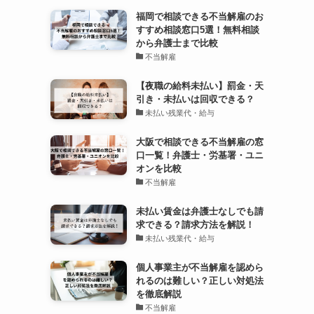
福岡で相談できる不当解雇のお
すすめ相談窓口5選！無料相談
から弁護士まで比較
不当解雇
【夜職の給料未払い】罰金・天
引き・未払いは回収できる？
未払い残業代・給与
大阪で相談できる不当解雇の窓
口一覧！弁護士・労基署・ユニ
オンを比較
不当解雇
未払い賃金は弁護士なしでも請
求できる？請求方法を解説！
未払い残業代・給与
個人事業主が不当解雇を認めら
れるのは難しい？正しい対処法
を徹底解説
不当解雇