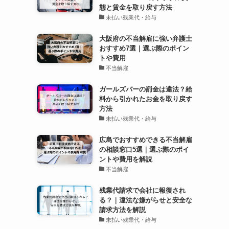
態と賃金を取り戻す方法
未払い残業代・給与
大阪府の不当解雇に強い弁護士
おすすめ7選｜選ぶ際のポイン
トや費用
不当解雇
ガールズバーの罰金は違法？給
料から引かれたお金を取り戻す
方法
未払い残業代・給与
広島でおすすめできる不当解雇
の相談窓口5選｜選ぶ際のポイ
ントや費用を解説
不当解雇
残業代請求で会社に報復され
る？｜違法な嫌がらせと安全な
請求方法を解説
未払い残業代・給与