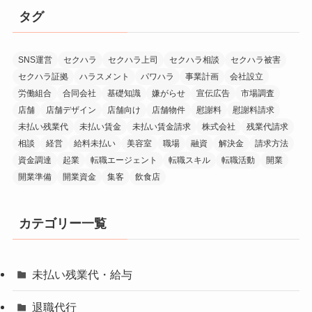
タグ
SNS運営
セクハラ
セクハラ上司
セクハラ相談
セクハラ被害
セクハラ証拠
ハラスメント
パワハラ
事業計画
会社設立
労働組合
合同会社
基礎知識
嫌がらせ
宣伝広告
市場調査
店舗
店舗デザイン
店舗向け
店舗物件
慰謝料
慰謝料請求
未払い残業代
未払い賃金
未払い賃金請求
株式会社
残業代請求
相談
経営
給料未払い
美容室
職場
融資
解決金
請求方法
資金調達
起業
転職エージェント
転職スキル
転職活動
開業
開業準備
開業資金
集客
飲食店
カテゴリー一覧
未払い残業代・給与
退職代行