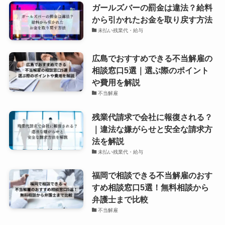
ガールズバーの罰金は違法？給料
から引かれたお金を取り戻す方法
未払い残業代・給与
広島でおすすめできる不当解雇の
相談窓口5選｜選ぶ際のポイント
や費用を解説
不当解雇
残業代請求で会社に報復される？
｜違法な嫌がらせと安全な請求方
法を解説
未払い残業代・給与
福岡で相談できる不当解雇のおす
すめ相談窓口5選！無料相談から
弁護士まで比較
不当解雇