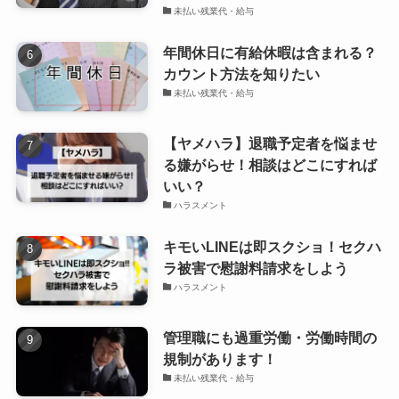
未払い残業代・給与
年間休日に有給休暇は含まれる？
カウント方法を知りたい
未払い残業代・給与
【ヤメハラ】退職予定者を悩ませ
る嫌がらせ！相談はどこにすれば
いい？
ハラスメント
キモいLINEは即スクショ！セクハ
ラ被害で慰謝料請求をしよう
ハラスメント
管理職にも過重労働・労働時間の
規制があります！
未払い残業代・給与