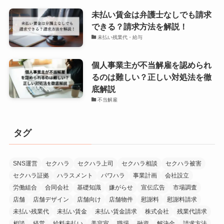
未払い賃金は弁護士なしでも請求
できる？請求方法を解説！
未払い残業代・給与
個人事業主が不当解雇を認められ
るのは難しい？正しい対処法を徹
底解説
不当解雇
タグ
SNS運営
セクハラ
セクハラ上司
セクハラ相談
セクハラ被害
セクハラ証拠
ハラスメント
パワハラ
事業計画
会社設立
労働組合
合同会社
基礎知識
嫌がらせ
宣伝広告
市場調査
店舗
店舗デザイン
店舗向け
店舗物件
慰謝料
慰謝料請求
未払い残業代
未払い賃金
未払い賃金請求
株式会社
残業代請求
相談
経営
給料未払い
美容室
職場
融資
解決金
請求方法