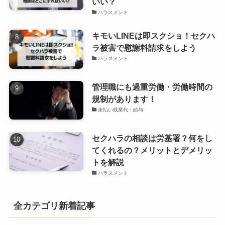
いい？
ハラスメント
キモいLINEは即スクショ！セクハ
ラ被害で慰謝料請求をしよう
ハラスメント
管理職にも過重労働・労働時間の
規制があります！
未払い残業代・給与
セクハラの相談は労基署？何をし
てくれるの？メリットとデメリッ
トを解説
ハラスメント
全カテゴリ新着記事