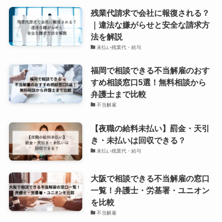
残業代請求で会社に報復される？
｜違法な嫌がらせと安全な請求方
法を解説
未払い残業代・給与
福岡で相談できる不当解雇のおす
すめ相談窓口5選！無料相談から
弁護士まで比較
不当解雇
【夜職の給料未払い】罰金・天引
き・未払いは回収できる？
未払い残業代・給与
大阪で相談できる不当解雇の窓口
一覧！弁護士・労基署・ユニオン
を比較
不当解雇