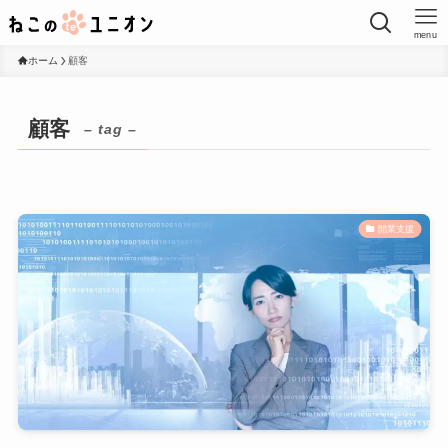
menu
ホーム
顧客
顧客
– tag –
開業支援