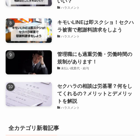
いい？
ハラスメント
キモいLINEは即スクショ！セクハ
ラ被害で慰謝料請求をしよう
ハラスメント
管理職にも過重労働・労働時間の
規制があります！
未払い残業代・給与
セクハラの相談は労基署？何をし
てくれるの？メリットとデメリッ
トを解説
ハラスメント
全カテゴリ新着記事