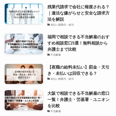
残業代請求で会社に報復される？
｜違法な嫌がらせと安全な請求方
法を解説
未払い残業代・給与
福岡で相談できる不当解雇のおす
すめ相談窓口5選！無料相談から
弁護士まで比較
不当解雇
【夜職の給料未払い】罰金・天引
き・未払いは回収できる？
未払い残業代・給与
大阪で相談できる不当解雇の窓口
一覧！弁護士・労基署・ユニオン
を比較
不当解雇