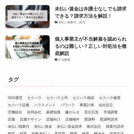
未払い賃金は弁護士なしでも請求
できる？請求方法を解説！
未払い残業代・給与
個人事業主が不当解雇を認められ
るのは難しい？正しい対処法を徹
底解説
不当解雇
タグ
SNS運営
セクハラ
セクハラ上司
セクハラ相談
セクハラ被害
セクハラ証拠
ハラスメント
パワハラ
事業計画
会社設立
労働組合
合同会社
基礎知識
嫌がらせ
宣伝広告
市場調査
店舗
店舗デザイン
店舗向け
店舗物件
慰謝料
慰謝料請求
未払い残業代
未払い賃金
未払い賃金請求
株式会社
残業代請求
相談
経営
給料未払い
美容室
職場
融資
解決金
請求方法