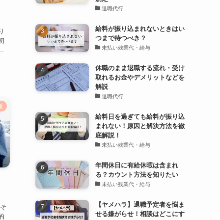
退職代行
、
給料が振り込まれないときはい
り
つまで待つべき？
初
未払い残業代・給与
.
休職のまま退職する流れ・受け
取れるお金やデメリットなどを
解説
退職代行
援
給料日を過ぎても給料が振り込
まれない！原因と解決方法を徹
底解説！
未払い残業代・給与
年間休日に有給休暇は含まれ
る？カウント方法を知りたい
未払い残業代・給与
【ヤメハラ】退職予定者を悩ま
 そ
せる嫌がらせ！相談はどこにす
的