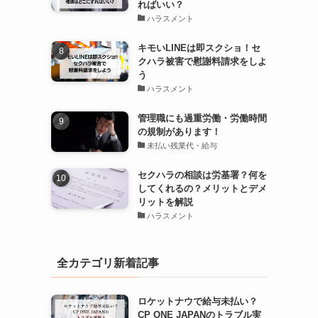
ればいい？
ハラスメント
キモいLINEは即スクショ！セ
クハラ被害で慰謝料請求をしよ
う
ハラスメント
管理職にも過重労働・労働時間
の規制があります！
未払い残業代・給与
セクハラの相談は労基署？何を
してくれるの？メリットとデメ
リットを解説
ハラスメント
全カテゴリ新着記事
ロケットナウで給与未払い？
CP ONE JAPANのトラブル実