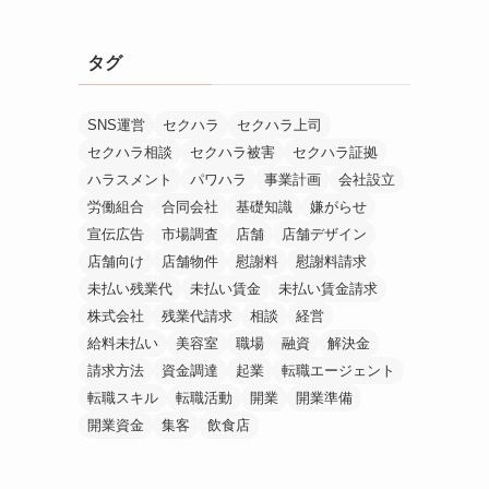
タグ
SNS運営
セクハラ
セクハラ上司
セクハラ相談
セクハラ被害
セクハラ証拠
ハラスメント
パワハラ
事業計画
会社設立
労働組合
合同会社
基礎知識
嫌がらせ
宣伝広告
市場調査
店舗
店舗デザイン
店舗向け
店舗物件
慰謝料
慰謝料請求
未払い残業代
未払い賃金
未払い賃金請求
株式会社
残業代請求
相談
経営
給料未払い
美容室
職場
融資
解決金
請求方法
資金調達
起業
転職エージェント
転職スキル
転職活動
開業
開業準備
開業資金
集客
飲食店