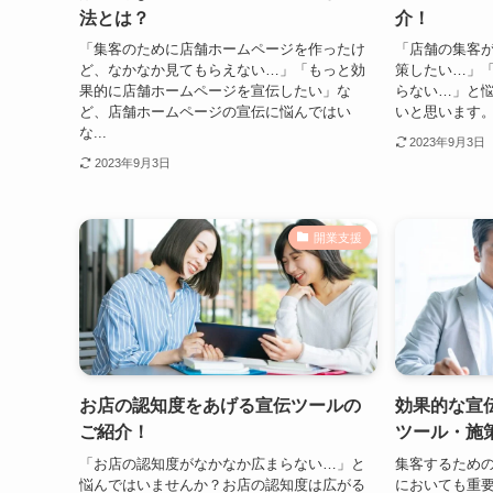
法とは？
介！
「集客のために店舗ホームページを作ったけ
「店舗の集客
ど、なかなか見てもらえない…」「もっと効
策したい…」
果的に店舗ホームページを宣伝したい」な
らない…」と
ど、店舗ホームページの宣伝に悩んではい
いと思います。
な...
2023年9月3日
2023年9月3日
開業支援
お店の認知度をあげる宣伝ツールの
効果的な宣
ご紹介！
ツール・施
「お店の認知度がなかなか広まらない…」と
集客するため
悩んではいませんか？お店の認知度は広がる
においても重要