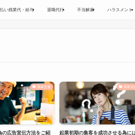
払い残業代・給与
退職代行
不当解雇
ハラスメント
開業支援
開業支
為の広告宣伝方法をご紹
起業初期の集客を成功させる為に