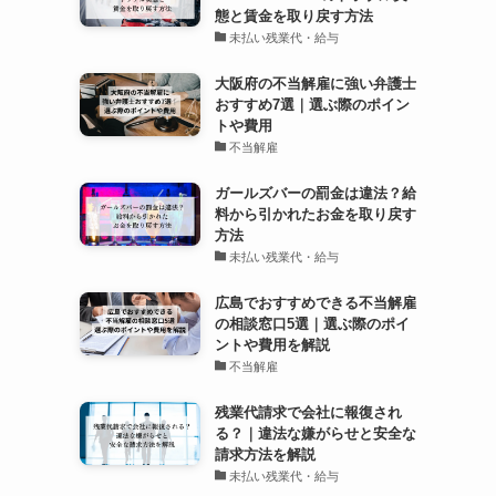
態と賃金を取り戻す方法
未払い残業代・給与
大阪府の不当解雇に強い弁護士
おすすめ7選｜選ぶ際のポイン
トや費用
不当解雇
ガールズバーの罰金は違法？給
料から引かれたお金を取り戻す
方法
未払い残業代・給与
広島でおすすめできる不当解雇
の相談窓口5選｜選ぶ際のポイ
ントや費用を解説
不当解雇
残業代請求で会社に報復され
る？｜違法な嫌がらせと安全な
請求方法を解説
未払い残業代・給与