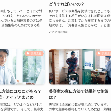
どうすればいいの？
が頭打ちしていて、どうにか対
良いサービスや商品を提供できたとしても
「でも何をしたらいいのか分か
それを提供する相手がいなければ商売は成
悩んでいる店舗経営者の方は多
立ちません。起業してから安定するまでの
 店舗集客のためにできる広...
期の頃は、「お客さん集まるかな…」と誰..
2023年9月3日
開業支援
開業支
伝方法にはなにがある？
美容室の宣伝方法で効果的な施策
策・アイデアまとめ
は？
の宣伝は、どのようなビジネス
美容室は全国的に数が増え続けています。
な課題です。 そして、集客力
の中で顧客を獲得していくためには、効果