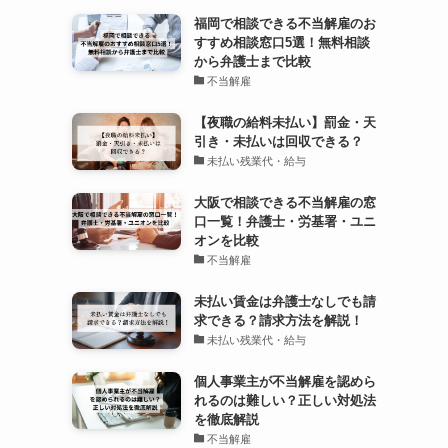
福岡で相談できる不当解雇のお
すすめ相談窓口5選！無料相談
から弁護士まで比較
不当解雇
【夜職の給料未払い】罰金・天
引き・未払いは回収できる？
未払い残業代・給与
大阪で相談できる不当解雇の窓
口一覧！弁護士・労基署・ユニ
オンを比較
不当解雇
未払い賃金は弁護士なしでも請
求できる？請求方法を解説！
未払い残業代・給与
個人事業主が不当解雇を認めら
れるのは難しい？正しい対処法
を徹底解説
不当解雇