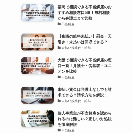
福岡で相談できる不当解雇のお
すすめ相談窓口5選！無料相談
から弁護士まで比較
不当解雇
【夜職の給料未払い】罰金・天
引き・未払いは回収できる？
未払い残業代・給与
大阪で相談できる不当解雇の窓
口一覧！弁護士・労基署・ユニ
オンを比較
不当解雇
未払い賃金は弁護士なしでも請
求できる？請求方法を解説！
未払い残業代・給与
個人事業主が不当解雇を認めら
れるのは難しい？正しい対処法
を徹底解説
不当解雇