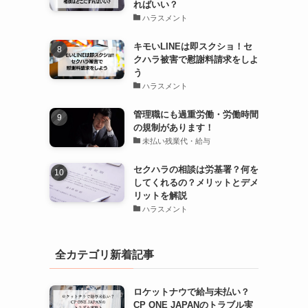
ればいい？
ハラスメント
キモいLINEは即スクショ！セ
クハラ被害で慰謝料請求をしよ
う
ハラスメント
管理職にも過重労働・労働時間
の規制があります！
未払い残業代・給与
セクハラの相談は労基署？何を
してくれるの？メリットとデメ
リットを解説
ハラスメント
全カテゴリ新着記事
ロケットナウで給与未払い？
CP ONE JAPANのトラブル実