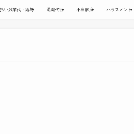
払い残業代・給与
退職代行
不当解雇
ハラスメント