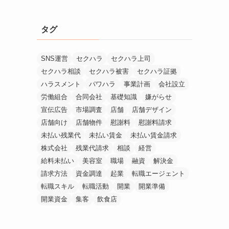
タグ
SNS運営
セクハラ
セクハラ上司
セクハラ相談
セクハラ被害
セクハラ証拠
ハラスメント
パワハラ
事業計画
会社設立
労働組合
合同会社
基礎知識
嫌がらせ
宣伝広告
市場調査
店舗
店舗デザイン
店舗向け
店舗物件
慰謝料
慰謝料請求
未払い残業代
未払い賃金
未払い賃金請求
株式会社
残業代請求
相談
経営
給料未払い
美容室
職場
融資
解決金
請求方法
資金調達
起業
転職エージェント
転職スキル
転職活動
開業
開業準備
開業資金
集客
飲食店