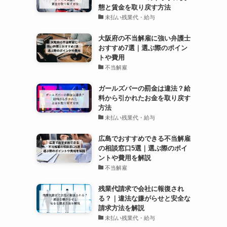
態と賃金を取り戻す方法
未払い残業代・給与
大阪府の不当解雇に強い弁護士
おすすめ7選｜選ぶ際のポイン
トや費用
不当解雇
ガールズバーの罰金は違法？給
料から引かれたお金を取り戻す
方法
未払い残業代・給与
広島でおすすめできる不当解雇
の相談窓口5選｜選ぶ際のポイ
ントや費用を解説
不当解雇
残業代請求で会社に報復され
る？｜違法な嫌がらせと安全な
請求方法を解説
未払い残業代・給与