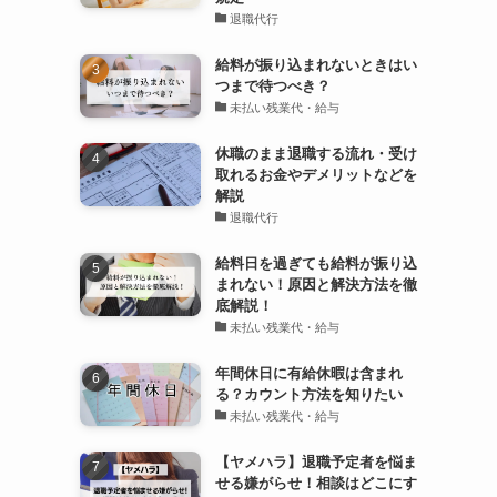
退職代行
給料が振り込まれないときはい
つまで待つべき？
未払い残業代・給与
休職のまま退職する流れ・受け
取れるお金やデメリットなどを
解説
退職代行
給料日を過ぎても給料が振り込
まれない！原因と解決方法を徹
底解説！
未払い残業代・給与
年間休日に有給休暇は含まれ
る？カウント方法を知りたい
未払い残業代・給与
【ヤメハラ】退職予定者を悩ま
せる嫌がらせ！相談はどこにす