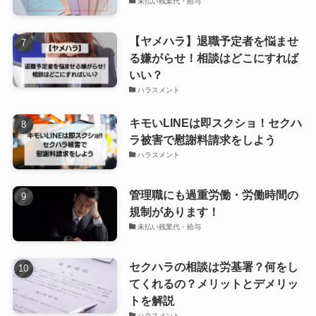
未払い残業代・給与
【ヤメハラ】退職予定者を悩ませ
る嫌がらせ！相談はどこにすれば
いい？
ハラスメント
キモいLINEは即スクショ！セクハ
ラ被害で慰謝料請求をしよう
ハラスメント
管理職にも過重労働・労働時間の
規制があります！
未払い残業代・給与
セクハラの相談は労基署？何をし
てくれるの？メリットとデメリッ
トを解説
ハラスメント