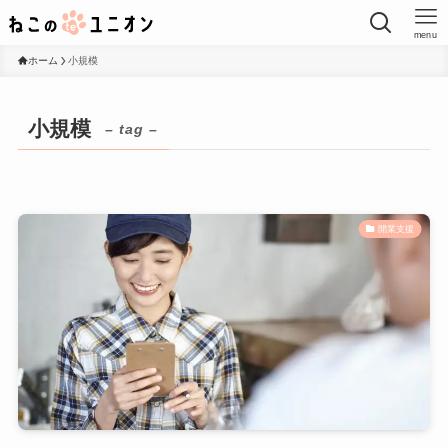
menu
ホーム
小規模
小規模
– tag –
開業支援