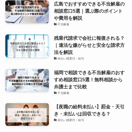
広島でおすすめできる不当解雇の
相談窓口5選｜選ぶ際のポイント
や費用を解説
不当解雇
残業代請求で会社に報復される？
｜違法な嫌がらせと安全な請求方
法を解説
未払い残業代・給与
福岡で相談できる不当解雇のおす
すめ相談窓口5選！無料相談から
弁護士まで比較
不当解雇
【夜職の給料未払い】罰金・天引
き・未払いは回収できる？
未払い残業代・給与