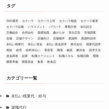
タグ
SNS運営
セクハラ
セクハラ上司
セクハラ相談
セクハラ被害
セクハラ証拠
ハラスメント
パワハラ
事業計画
会社設立
労働組合
合同会社
基礎知識
嫌がらせ
宣伝広告
市場調査
店舗
店舗デザイン
店舗向け
店舗物件
慰謝料
慰謝料請求
未払い残業代
未払い賃金
未払い賃金請求
株式会社
残業代請求
相談
経営
給料未払い
美容室
職場
融資
解決金
請求方法
資金調達
起業
転職エージェント
転職スキル
転職活動
開業
開業準備
開業資金
集客
飲食店
カテゴリー一覧
未払い残業代・給与
退職代行