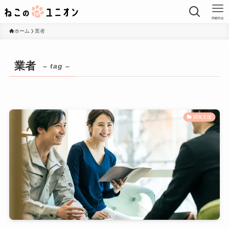
menu
ホーム
業者
業者
– tag –
開業支援