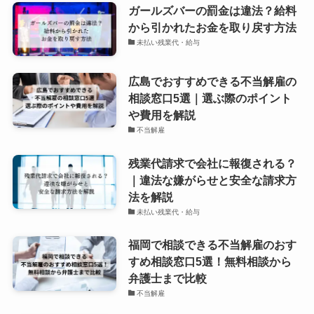
ガールズバーの罰金は違法？給料
から引かれたお金を取り戻す方法
未払い残業代・給与
広島でおすすめできる不当解雇の
相談窓口5選｜選ぶ際のポイント
や費用を解説
不当解雇
残業代請求で会社に報復される？
｜違法な嫌がらせと安全な請求方
法を解説
未払い残業代・給与
福岡で相談できる不当解雇のおす
すめ相談窓口5選！無料相談から
弁護士まで比較
不当解雇