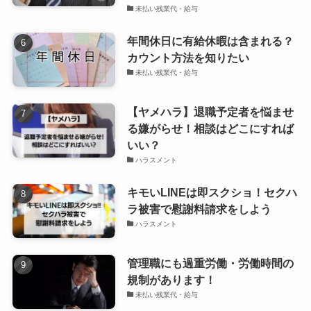
未払い残業代・給与
年間休日に有給休暇は含まれる？
カウント方法を知りたい
未払い残業代・給与
【ヤメハラ】退職予定者を悩ませ
る嫌がらせ！相談はどこにすれば
いい？
ハラスメント
キモいLINEは即スクショ！セクハ
ラ被害で慰謝料請求をしよう
ハラスメント
管理職にも過重労働・労働時間の
規制があります！
未払い残業代・給与