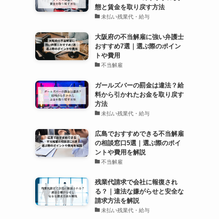
態と賃金を取り戻す方法
未払い残業代・給与
大阪府の不当解雇に強い弁護士
おすすめ7選｜選ぶ際のポイン
トや費用
不当解雇
ガールズバーの罰金は違法？給
料から引かれたお金を取り戻す
方法
未払い残業代・給与
広島でおすすめできる不当解雇
の相談窓口5選｜選ぶ際のポイ
ントや費用を解説
不当解雇
残業代請求で会社に報復され
る？｜違法な嫌がらせと安全な
請求方法を解説
未払い残業代・給与