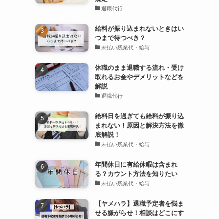
退職代行
給料が振り込まれないときはい
つまで待つべき？
未払い残業代・給与
休職のまま退職する流れ・受け
取れるお金やデメリットなどを
解説
退職代行
給料日を過ぎても給料が振り込
まれない！原因と解決方法を徹
底解説！
未払い残業代・給与
年間休日に有給休暇は含まれ
る？カウント方法を知りたい
未払い残業代・給与
【ヤメハラ】退職予定者を悩ま
せる嫌がらせ！相談はどこにす