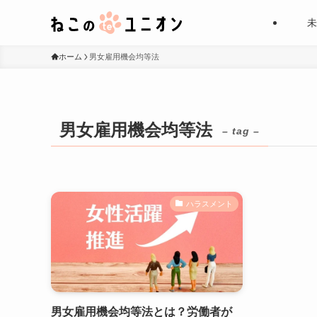
未
ホーム
男女雇用機会均等法
男女雇用機会均等法
– tag –
ハラスメント
男女雇用機会均等法とは？労働者が