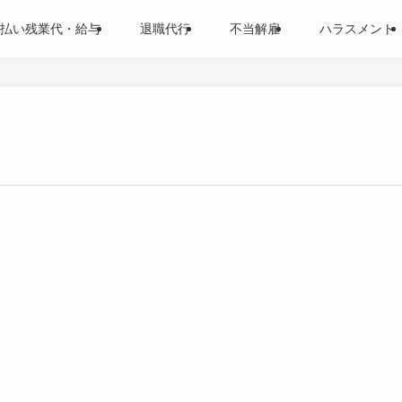
払い残業代・給与
退職代行
不当解雇
ハラスメント