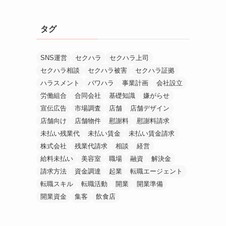
タグ
SNS運営
セクハラ
セクハラ上司
セクハラ相談
セクハラ被害
セクハラ証拠
ハラスメント
パワハラ
事業計画
会社設立
労働組合
合同会社
基礎知識
嫌がらせ
宣伝広告
市場調査
店舗
店舗デザイン
店舗向け
店舗物件
慰謝料
慰謝料請求
未払い残業代
未払い賃金
未払い賃金請求
株式会社
残業代請求
相談
経営
給料未払い
美容室
職場
融資
解決金
請求方法
資金調達
起業
転職エージェント
転職スキル
転職活動
開業
開業準備
開業資金
集客
飲食店