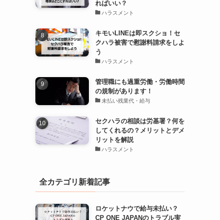
ればいい？
ハラスメント
キモいLINEは即スクショ！セ
クハラ被害で慰謝料請求をしよ
う
ハラスメント
管理職にも過重労働・労働時間
の規制があります！
未払い残業代・給与
セクハラの相談は労基署？何を
してくれるの？メリットとデメ
リットを解説
ハラスメント
全カテゴリ新着記事
ロケットナウで給与未払い？
CP ONE JAPANのトラブル実