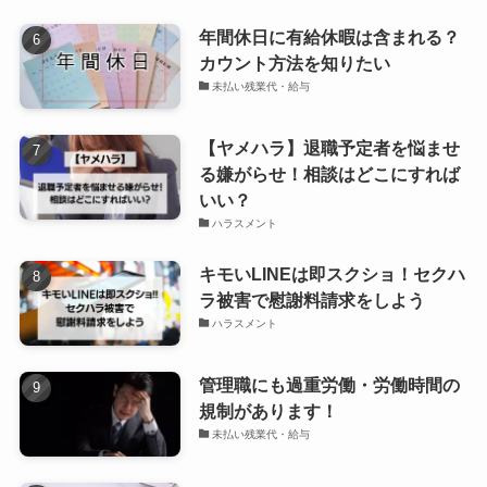
年間休日に有給休暇は含まれる？
カウント方法を知りたい
未払い残業代・給与
【ヤメハラ】退職予定者を悩ませ
る嫌がらせ！相談はどこにすれば
いい？
ハラスメント
キモいLINEは即スクショ！セクハ
ラ被害で慰謝料請求をしよう
ハラスメント
管理職にも過重労働・労働時間の
規制があります！
未払い残業代・給与