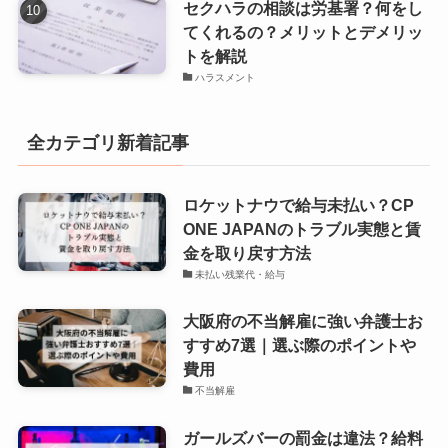
セクハラの相談は労基署？何をし
てくれるの？メリットとデメリッ
トを解説
ハラスメント
全カテゴリ新着記事
ロケットナウで給与未払い？CP
ONE JAPANのトラブル実態と賃
金を取り戻す方法
未払い残業代・給与
大阪府の不当解雇に強い弁護士お
すすめ7選｜選ぶ際のポイントや
費用
不当解雇
ガールズバーの罰金は違法？給料