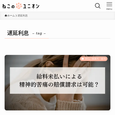
menu
ホーム
遅延利息
遅延利息
– tag –
未払い残業代・給与