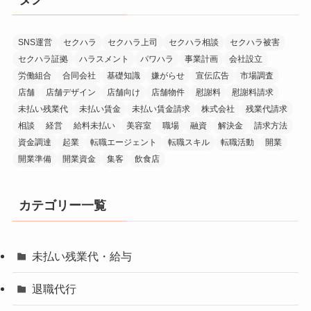
SNS運営
セクハラ
セクハラ上司
セクハラ相談
セクハラ被害
セクハラ証拠
ハラスメント
パワハラ
事業計画
会社設立
労働組合
合同会社
基礎知識
嫌がらせ
宣伝広告
市場調査
店舗
店舗デザイン
店舗向け
店舗物件
慰謝料
慰謝料請求
未払い残業代
未払い賃金
未払い賃金請求
株式会社
残業代請求
相談
経営
給料未払い
美容室
職場
融資
解決金
請求方法
資金調達
起業
転職エージェント
転職スキル
転職活動
開業
開業準備
開業資金
集客
飲食店
カテゴリー一覧
未払い残業代・給与
退職代行