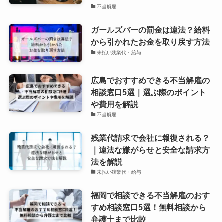
不当解雇
ガールズバーの罰金は違法？給料
から引かれたお金を取り戻す方法
未払い残業代・給与
広島でおすすめできる不当解雇の
相談窓口5選｜選ぶ際のポイント
や費用を解説
不当解雇
残業代請求で会社に報復される？
｜違法な嫌がらせと安全な請求方
法を解説
未払い残業代・給与
福岡で相談できる不当解雇のおす
すめ相談窓口5選！無料相談から
弁護士まで比較