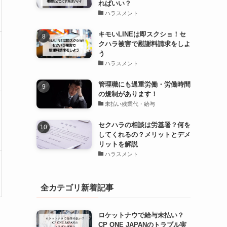
ればいい？
ハラスメント
キモいLINEは即スクショ！セ
クハラ被害で慰謝料請求をしよ
う
ハラスメント
管理職にも過重労働・労働時間
の規制があります！
未払い残業代・給与
セクハラの相談は労基署？何を
してくれるの？メリットとデメ
リットを解説
ハラスメント
全カテゴリ新着記事
ロケットナウで給与未払い？
CP ONE JAPANのトラブル実