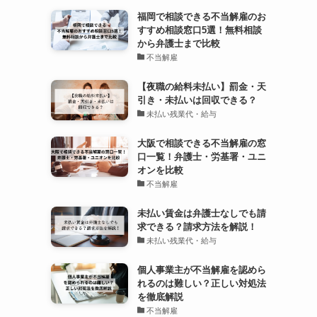
福岡で相談できる不当解雇のお
すすめ相談窓口5選！無料相談
から弁護士まで比較
不当解雇
【夜職の給料未払い】罰金・天
引き・未払いは回収できる？
未払い残業代・給与
大阪で相談できる不当解雇の窓
口一覧！弁護士・労基署・ユニ
オンを比較
不当解雇
未払い賃金は弁護士なしでも請
求できる？請求方法を解説！
未払い残業代・給与
個人事業主が不当解雇を認めら
れるのは難しい？正しい対処法
を徹底解説
不当解雇