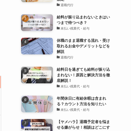
退職代行
給料が振り込まれないときはい
つまで待つべき？
未払い残業代・給与
休職のまま退職する流れ・受け
取れるお金やデメリットなどを
解説
退職代行
給料日を過ぎても給料が振り込
まれない！原因と解決方法を徹
底解説！
未払い残業代・給与
年間休日に有給休暇は含まれ
る？カウント方法を知りたい
未払い残業代・給与
【ヤメハラ】退職予定者を悩ま
せる嫌がらせ！相談はどこにす