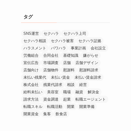
タグ
SNS運営
セクハラ
セクハラ上司
セクハラ相談
セクハラ被害
セクハラ証拠
ハラスメント
パワハラ
事業計画
会社設立
労働組合
合同会社
基礎知識
嫌がらせ
宣伝広告
市場調査
店舗
店舗デザイン
店舗向け
店舗物件
慰謝料
慰謝料請求
未払い残業代
未払い賃金
未払い賃金請求
株式会社
残業代請求
相談
経営
給料未払い
美容室
職場
融資
解決金
請求方法
資金調達
起業
転職エージェント
転職スキル
転職活動
開業
開業準備
開業資金
集客
飲食店