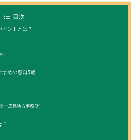
目次
ポイントとは？
か
すすめの窓口5選
ー
口
ター広島地方事務所）
は？