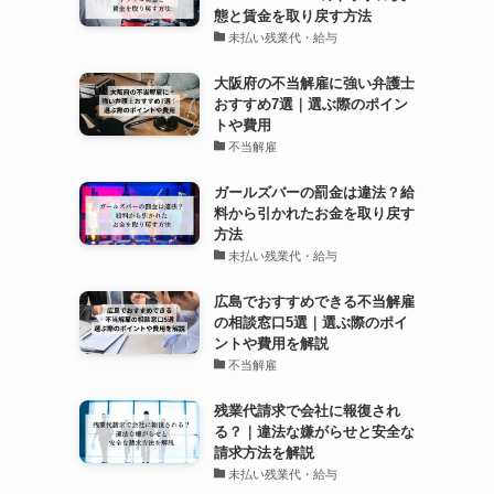
態と賃金を取り戻す方法
未払い残業代・給与
大阪府の不当解雇に強い弁護士
おすすめ7選｜選ぶ際のポイン
トや費用
不当解雇
ガールズバーの罰金は違法？給
料から引かれたお金を取り戻す
方法
未払い残業代・給与
広島でおすすめできる不当解雇
の相談窓口5選｜選ぶ際のポイ
ントや費用を解説
不当解雇
残業代請求で会社に報復され
る？｜違法な嫌がらせと安全な
請求方法を解説
未払い残業代・給与