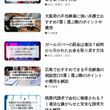
未払い残業代・給与
大阪府の不当解雇に強い弁護士お
すすめ7選｜選ぶ際のポイントや
費用
不当解雇
ガールズバーの罰金は違法？給料
から引かれたお金を取り戻す方法
未払い残業代・給与
広島でおすすめできる不当解雇の
相談窓口5選｜選ぶ際のポイント
や費用を解説
不当解雇
残業代請求で会社に報復される？
｜違法な嫌がらせと安全な請求方
法を解説