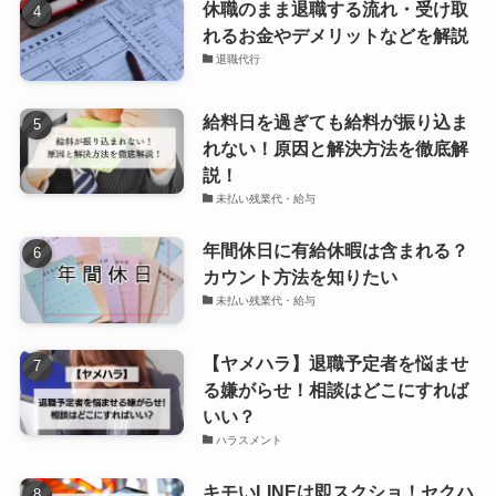
休職のまま退職する流れ・受け取
れるお金やデメリットなどを解説
退職代行
給料日を過ぎても給料が振り込ま
れない！原因と解決方法を徹底解
説！
未払い残業代・給与
年間休日に有給休暇は含まれる？
カウント方法を知りたい
未払い残業代・給与
【ヤメハラ】退職予定者を悩ませ
る嫌がらせ！相談はどこにすれば
いい？
ハラスメント
キモいLINEは即スクショ！セクハ