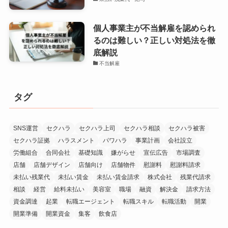
個人事業主が不当解雇を認められ
るのは難しい？正しい対処法を徹
底解説
不当解雇
タグ
SNS運営
セクハラ
セクハラ上司
セクハラ相談
セクハラ被害
セクハラ証拠
ハラスメント
パワハラ
事業計画
会社設立
労働組合
合同会社
基礎知識
嫌がらせ
宣伝広告
市場調査
店舗
店舗デザイン
店舗向け
店舗物件
慰謝料
慰謝料請求
未払い残業代
未払い賃金
未払い賃金請求
株式会社
残業代請求
相談
経営
給料未払い
美容室
職場
融資
解決金
請求方法
資金調達
起業
転職エージェント
転職スキル
転職活動
開業
開業準備
開業資金
集客
飲食店