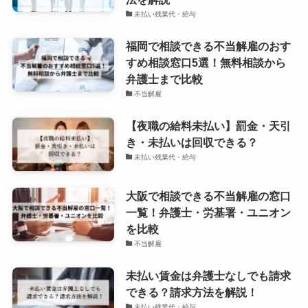
未払い残業代・給与
福岡で相談できる不当解雇のおす
すめ相談窓口5選！無料相談から
弁護士まで比較
不当解雇
【夜職の給料未払い】罰金・天引
き・未払いは回収できる？
未払い残業代・給与
大阪で相談できる不当解雇の窓口
一覧！弁護士・労基署・ユニオン
を比較
不当解雇
未払い賃金は弁護士なしでも請求
できる？請求方法を解説！
未払い残業代・給与