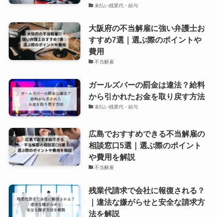
未払い残業代・給与
大阪府の不当解雇に強い弁護士お
すすめ7選｜選ぶ際のポイントや
費用
不当解雇
ガールズバーの罰金は違法？給料
から引かれたお金を取り戻す方法
未払い残業代・給与
広島でおすすめできる不当解雇の
相談窓口5選｜選ぶ際のポイント
や費用を解説
不当解雇
残業代請求で会社に報復される？
｜違法な嫌がらせと安全な請求方
法を解説