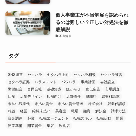
個人事業主が不当解雇を認められ
るのは難しい？正しい対処法を徹
底解説
不当解雇
タグ
SNS運営
セクハラ
セクハラ上司
セクハラ相談
セクハラ被害
セクハラ証拠
ハラスメント
パワハラ
事業計画
会社設立
労働組合
合同会社
基礎知識
嫌がらせ
宣伝広告
市場調査
店舗
店舗デザイン
店舗向け
店舗物件
慰謝料
慰謝料請求
未払い残業代
未払い賃金
未払い賃金請求
株式会社
残業代請求
相談
経営
給料未払い
美容室
職場
融資
解決金
請求方法
資金調達
起業
転職エージェント
転職スキル
転職活動
開業
開業準備
開業資金
集客
飲食店