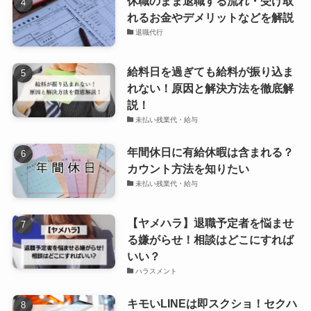
休職のまま退職する流れ・受け取
れるお金やデメリットなどを解説
退職代行
給料日を過ぎても給料が振り込ま
れない！原因と解決方法を徹底解
説！
未払い残業代・給与
年間休日に有給休暇は含まれる？
カウント方法を知りたい
未払い残業代・給与
【ヤメハラ】退職予定者を悩ませ
る嫌がらせ！相談はどこにすれば
いい？
ハラスメント
キモいLINEは即スクショ！セクハ