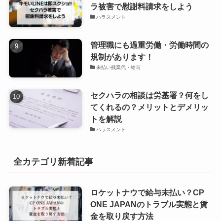
ラ被害で慰謝料請求をしよう
ハラスメント
管理職にも過重労働・労働時間の
規制があります！
未払い残業代・給与
セクハラの相談は労基署？何をし
てくれるの？メリットとデメリッ
トを解説
ハラスメント
全カテゴリ新着記事
ロケットナウで給与未払い？CP
ONE JAPANのトラブル実態と賃
金を取り戻す方法