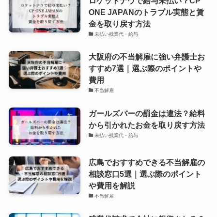
ロケットナウで給与未払い？CP
ONE JAPANのトラブル実態と賃
金を取り戻す方法
未払い残業代・給与
大阪府の不当解雇に強い弁護士お
すすめ7選｜選ぶ際のポイントや
費用
不当解雇
ガールズバーの罰金は違法？給料
から引かれたお金を取り戻す方法
未払い残業代・給与
広島でおすすめできる不当解雇の
相談窓口5選｜選ぶ際のポイント
や費用を解説
不当解雇