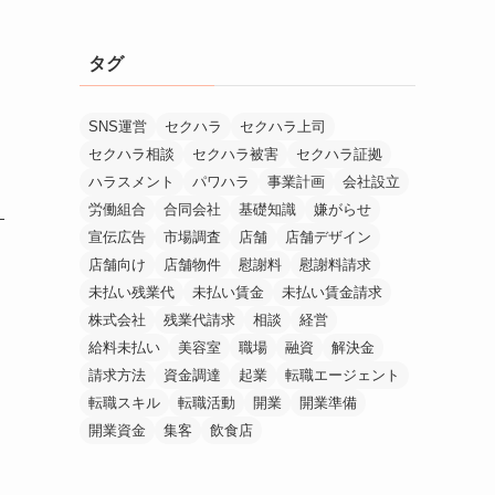
タグ
SNS運営
セクハラ
セクハラ上司
セクハラ相談
セクハラ被害
セクハラ証拠
ハラスメント
パワハラ
事業計画
会社設立
労働組合
合同会社
基礎知識
嫌がらせ
宣伝広告
市場調査
店舗
店舗デザイン
店舗向け
店舗物件
慰謝料
慰謝料請求
未払い残業代
未払い賃金
未払い賃金請求
株式会社
残業代請求
相談
経営
給料未払い
美容室
職場
融資
解決金
請求方法
資金調達
起業
転職エージェント
転職スキル
転職活動
開業
開業準備
開業資金
集客
飲食店