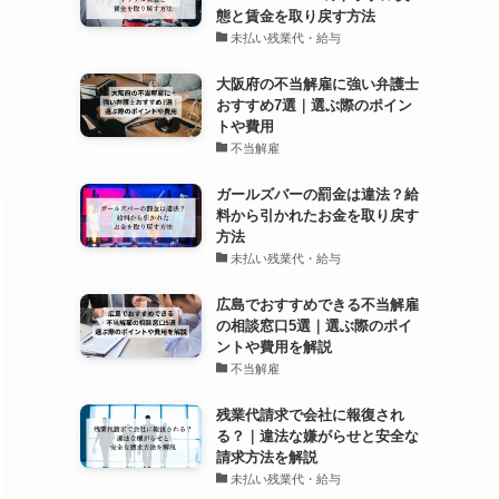
態と賃金を取り戻す方法
未払い残業代・給与
大阪府の不当解雇に強い弁護士
おすすめ7選｜選ぶ際のポイン
トや費用
不当解雇
ガールズバーの罰金は違法？給
料から引かれたお金を取り戻す
方法
未払い残業代・給与
広島でおすすめできる不当解雇
の相談窓口5選｜選ぶ際のポイ
ントや費用を解説
不当解雇
残業代請求で会社に報復され
る？｜違法な嫌がらせと安全な
請求方法を解説
未払い残業代・給与