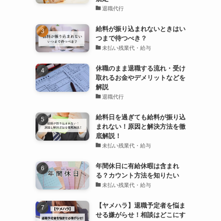
退職代行
給料が振り込まれないときはい
つまで待つべき？
未払い残業代・給与
休職のまま退職する流れ・受け
取れるお金やデメリットなどを
解説
退職代行
給料日を過ぎても給料が振り込
まれない！原因と解決方法を徹
底解説！
未払い残業代・給与
年間休日に有給休暇は含まれ
る？カウント方法を知りたい
未払い残業代・給与
【ヤメハラ】退職予定者を悩ま
せる嫌がらせ！相談はどこにす