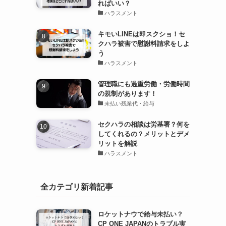
ればいい？
ハラスメント
キモいLINEは即スクショ！セ
クハラ被害で慰謝料請求をしよ
う
ハラスメント
管理職にも過重労働・労働時間
の規制があります！
未払い残業代・給与
セクハラの相談は労基署？何を
してくれるの？メリットとデメ
リットを解説
ハラスメント
全カテゴリ新着記事
ロケットナウで給与未払い？
CP ONE JAPANのトラブル実