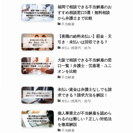
福岡で相談できる不当解雇のお
すすめ相談窓口5選！無料相談
から弁護士まで比較
不当解雇
【夜職の給料未払い】罰金・天
引き・未払いは回収できる？
未払い残業代・給与
大阪で相談できる不当解雇の窓
口一覧！弁護士・労基署・ユニ
オンを比較
不当解雇
未払い賃金は弁護士なしでも請
求できる？請求方法を解説！
未払い残業代・給与
個人事業主が不当解雇を認めら
れるのは難しい？正しい対処法
を徹底解説
不当解雇