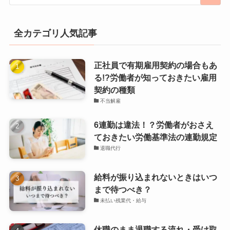
全カテゴリ人気記事
正社員で有期雇用契約の場合もあ
る!?労働者が知っておきたい雇用
契約の種類
不当解雇
6連勤は違法！？労働者がおさえ
ておきたい労働基準法の連勤規定
退職代行
給料が振り込まれないときはいつ
まで待つべき？
未払い残業代・給与
休職のまま退職する流れ・受け取