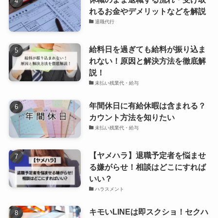
れるお金やデメリットなどを解説
退職代行
給料日を過ぎても給料が振り込ま
れない！原因と解決方法を徹底解
説！
未払い残業代・給与
年間休日に有給休暇は含まれる？
カウント方法を知りたい
未払い残業代・給与
【ヤメハラ】退職予定者を悩ませ
る嫌がらせ！相談はどこにすれば
いい？
ハラスメント
キモいLINEは即スクショ！セクハ