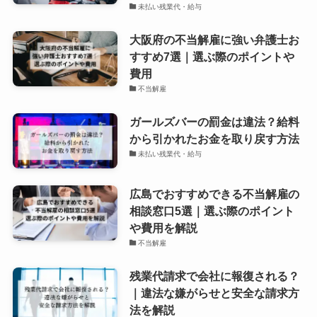
未払い残業代・給与
大阪府の不当解雇に強い弁護士お
すすめ7選｜選ぶ際のポイントや
費用
不当解雇
ガールズバーの罰金は違法？給料
から引かれたお金を取り戻す方法
未払い残業代・給与
広島でおすすめできる不当解雇の
相談窓口5選｜選ぶ際のポイント
や費用を解説
不当解雇
残業代請求で会社に報復される？
｜違法な嫌がらせと安全な請求方
法を解説