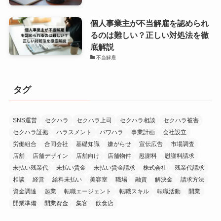
個人事業主が不当解雇を認められ
るのは難しい？正しい対処法を徹
底解説
不当解雇
タグ
SNS運営
セクハラ
セクハラ上司
セクハラ相談
セクハラ被害
セクハラ証拠
ハラスメント
パワハラ
事業計画
会社設立
労働組合
合同会社
基礎知識
嫌がらせ
宣伝広告
市場調査
店舗
店舗デザイン
店舗向け
店舗物件
慰謝料
慰謝料請求
未払い残業代
未払い賃金
未払い賃金請求
株式会社
残業代請求
相談
経営
給料未払い
美容室
職場
融資
解決金
請求方法
資金調達
起業
転職エージェント
転職スキル
転職活動
開業
開業準備
開業資金
集客
飲食店