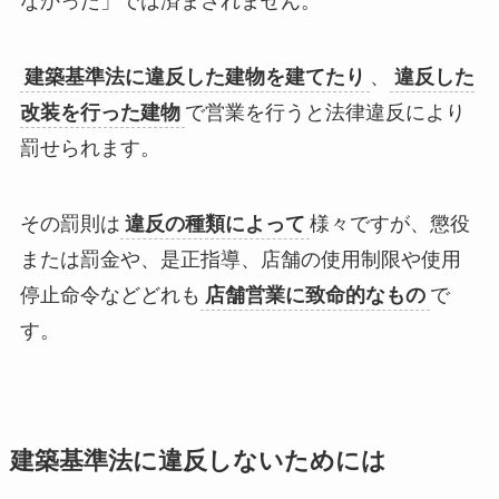
なかった」では済まされません
。
建築基準法に違反した建物を建てたり
、
違反した
改装を行った建物
で営業を行うと
法律違反により
罰せられます
。
その罰則は
違反の種類によって
様々ですが、懲役
または
罰金
や、
是正指導
、
店舗の使用制限や使用
停止命令
などどれも
店舗営業に致命的なもの
で
す。
建築基準法に違反しないためには