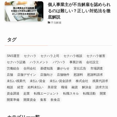
個人事業主が不当解雇を認められ
るのは難しい？正しい対処法を徹
底解説
不当解雇
タグ
SNS運営
セクハラ
セクハラ上司
セクハラ相談
セクハラ被害
セクハラ証拠
ハラスメント
パワハラ
事業計画
会社設立
労働組合
合同会社
基礎知識
嫌がらせ
宣伝広告
市場調査
店舗
店舗デザイン
店舗向け
店舗物件
慰謝料
慰謝料請求
未払い残業代
未払い賃金
未払い賃金請求
株式会社
残業代請求
相談
経営
給料未払い
美容室
職場
融資
解決金
請求方法
資金調達
起業
転職エージェント
転職スキル
転職活動
開業
開業準備
開業資金
集客
飲食店