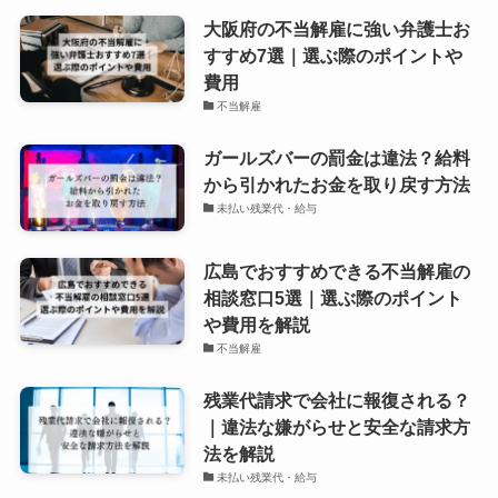
大阪府の不当解雇に強い弁護士お
すすめ7選｜選ぶ際のポイントや
費用
不当解雇
ガールズバーの罰金は違法？給料
から引かれたお金を取り戻す方法
未払い残業代・給与
広島でおすすめできる不当解雇の
相談窓口5選｜選ぶ際のポイント
や費用を解説
不当解雇
残業代請求で会社に報復される？
｜違法な嫌がらせと安全な請求方
法を解説
未払い残業代・給与