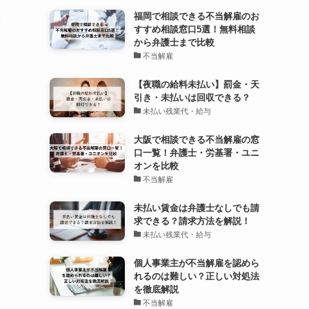
体
福岡で相談できる不当解雇のお
すすめ相談窓口5選！無料相談
から弁護士まで比較
不当解雇
【夜職の給料未払い】罰金・天
引き・未払いは回収できる？
未払い残業代・給与
大阪で相談できる不当解雇の窓
口一覧！弁護士・労基署・ユニ
オンを比較
不当解雇
未払い賃金は弁護士なしでも請
求できる？請求方法を解説！
未払い残業代・給与
個人事業主が不当解雇を認めら
れるのは難しい？正しい対処法
を徹底解説
不当解雇