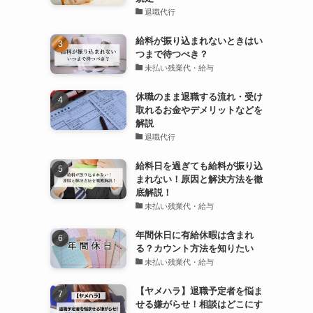
退職代行
給料が振り込まれないときはい
つまで待つべき？
未払い残業代・給与
休職のまま退職する流れ・受け
取れるお金やデメリットなどを
解説
退職代行
給料日を過ぎても給料が振り込
まれない！原因と解決方法を徹
底解説！
未払い残業代・給与
年間休日に有給休暇は含まれ
る？カウント方法を知りたい
未払い残業代・給与
【ヤメハラ】退職予定者を悩ま
せる嫌がらせ！相談はどこにす