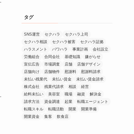
タグ
サ
SNS運営
セクハラ
セクハラ上司
セクハラ相談
セクハラ被害
セクハラ証拠
ハラスメント
パワハラ
事業計画
会社設立
労働組合
合同会社
基礎知識
嫌がらせ
宣伝広告
市場調査
店舗
店舗デザイン
店舗向け
店舗物件
慰謝料
慰謝料請求
未払い残業代
未払い賃金
未払い賃金請求
株式会社
残業代請求
相談
経営
給料未払い
美容室
職場
融資
解決金
請求方法
資金調達
起業
転職エージェント
転職スキル
転職活動
開業
開業準備
キ
開業資金
集客
飲食店