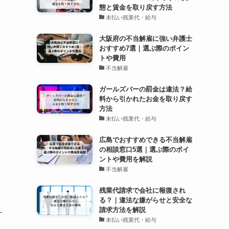
態と賃金を取り戻す方法
未払い残業代・給与
大阪府の不当解雇に強い弁護士
おすすめ7選｜選ぶ際のポイン
トや費用
不当解雇
ガールズバーの罰金は違法？給
料から引かれたお金を取り戻す
方法
未払い残業代・給与
番
広島でおすすめできる不当解雇
の相談窓口5選｜選ぶ際のポイ
ントや費用を解説
不当解雇
残業代請求で会社に報復され
る？｜違法な嫌がらせと安全な
請求方法を解説
未払い残業代・給与