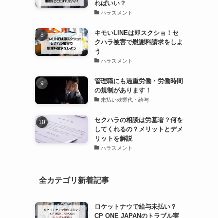
ればいい？
ハラスメント
キモいLINEは即スクショ！セ
クハラ被害で慰謝料請求をしよ
う
ハラスメント
管理職にも過重労働・労働時間
の規制があります！
未払い残業代・給与
セクハラの相談は労基署？何を
してくれるの？メリットとデメ
リットを解説
ハラスメント
全カテゴリ新着記事
ロケットナウで給与未払い？
CP ONE JAPANのトラブル実