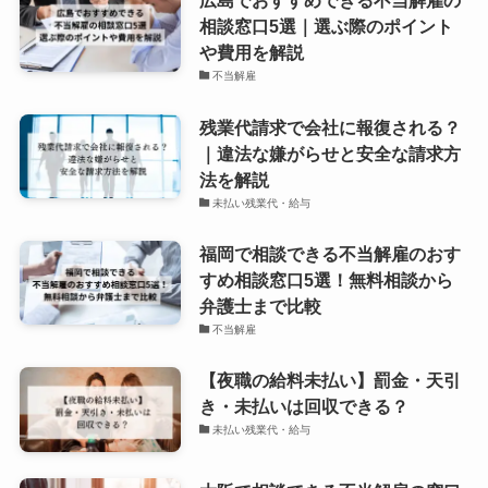
広島でおすすめできる不当解雇の
相談窓口5選｜選ぶ際のポイント
や費用を解説
不当解雇
残業代請求で会社に報復される？
｜違法な嫌がらせと安全な請求方
法を解説
未払い残業代・給与
福岡で相談できる不当解雇のおす
すめ相談窓口5選！無料相談から
弁護士まで比較
不当解雇
【夜職の給料未払い】罰金・天引
き・未払いは回収できる？
未払い残業代・給与