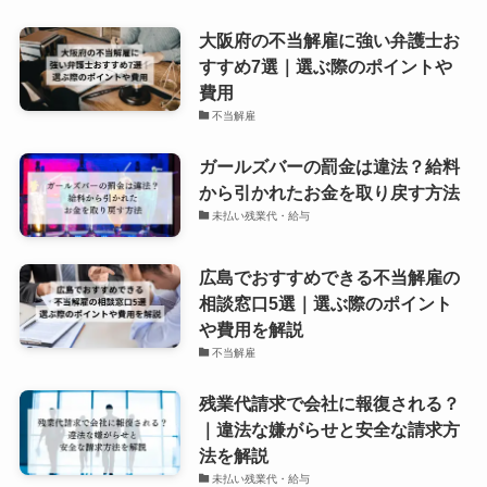
大阪府の不当解雇に強い弁護士お
すすめ7選｜選ぶ際のポイントや
費用
不当解雇
ガールズバーの罰金は違法？給料
から引かれたお金を取り戻す方法
未払い残業代・給与
広島でおすすめできる不当解雇の
相談窓口5選｜選ぶ際のポイント
や費用を解説
不当解雇
残業代請求で会社に報復される？
｜違法な嫌がらせと安全な請求方
法を解説
未払い残業代・給与