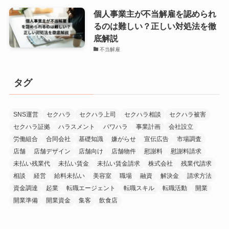
個人事業主が不当解雇を認められ
るのは難しい？正しい対処法を徹
底解説
不当解雇
タグ
SNS運営
セクハラ
セクハラ上司
セクハラ相談
セクハラ被害
セクハラ証拠
ハラスメント
パワハラ
事業計画
会社設立
労働組合
合同会社
基礎知識
嫌がらせ
宣伝広告
市場調査
店舗
店舗デザイン
店舗向け
店舗物件
慰謝料
慰謝料請求
未払い残業代
未払い賃金
未払い賃金請求
株式会社
残業代請求
相談
経営
給料未払い
美容室
職場
融資
解決金
請求方法
資金調達
起業
転職エージェント
転職スキル
転職活動
開業
開業準備
開業資金
集客
飲食店