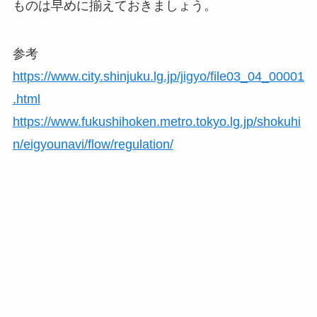
ものは早めに揃えておきましょう。
参考
https://www.city.shinjuku.lg.jp/jigyo/file03_04_00001
.html
https://www.fukushihoken.metro.tokyo.lg.jp/shokuhi
n/eigyounavi/flow/regulation/