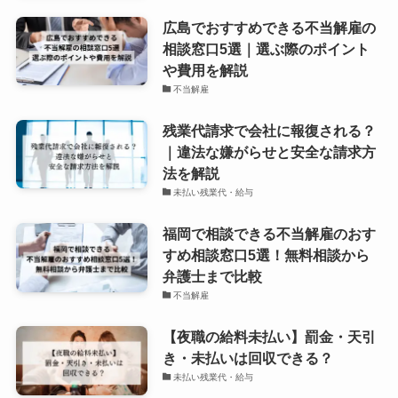
広島でおすすめできる不当解雇の
相談窓口5選｜選ぶ際のポイント
や費用を解説
不当解雇
残業代請求で会社に報復される？
｜違法な嫌がらせと安全な請求方
法を解説
未払い残業代・給与
福岡で相談できる不当解雇のおす
すめ相談窓口5選！無料相談から
弁護士まで比較
不当解雇
【夜職の給料未払い】罰金・天引
き・未払いは回収できる？
未払い残業代・給与