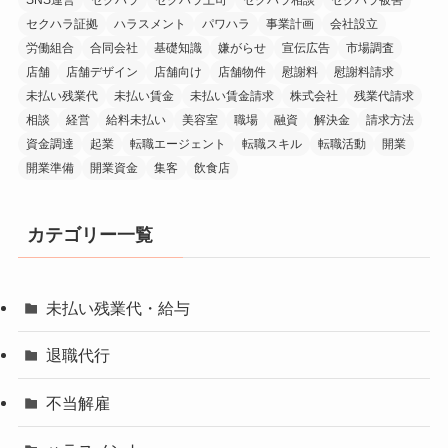
SNS運営
セクハラ
セクハラ上司
セクハラ相談
セクハラ被害
セクハラ証拠
ハラスメント
パワハラ
事業計画
会社設立
労働組合
合同会社
基礎知識
嫌がらせ
宣伝広告
市場調査
店舗
店舗デザイン
店舗向け
店舗物件
慰謝料
慰謝料請求
未払い残業代
未払い賃金
未払い賃金請求
株式会社
残業代請求
相談
経営
給料未払い
美容室
職場
融資
解決金
請求方法
資金調達
起業
転職エージェント
転職スキル
転職活動
開業
開業準備
開業資金
集客
飲食店
カテゴリー一覧
未払い残業代・給与
退職代行
不当解雇