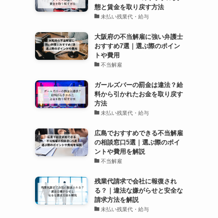
態と賃金を取り戻す方法
未払い残業代・給与
大阪府の不当解雇に強い弁護士
おすすめ7選｜選ぶ際のポイン
トや費用
不当解雇
ガールズバーの罰金は違法？給
料から引かれたお金を取り戻す
方法
未払い残業代・給与
広島でおすすめできる不当解雇
の相談窓口5選｜選ぶ際のポイ
ントや費用を解説
不当解雇
残業代請求で会社に報復され
る？｜違法な嫌がらせと安全な
請求方法を解説
未払い残業代・給与