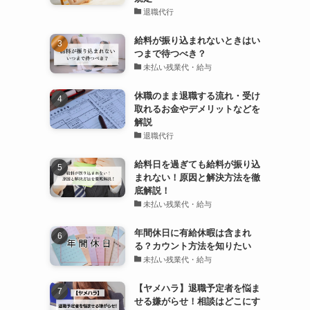
あ
退職代行
給料が振り込まれないときはい
つまで待つべき？
未払い残業代・給与
休職のまま退職する流れ・受け
取れるお金やデメリットなどを
解説
退職代行
給料日を過ぎても給料が振り込
まれない！原因と解決方法を徹
底解説！
未払い残業代・給与
年間休日に有給休暇は含まれ
る？カウント方法を知りたい
未払い残業代・給与
【ヤメハラ】退職予定者を悩ま
せる嫌がらせ！相談はどこにす