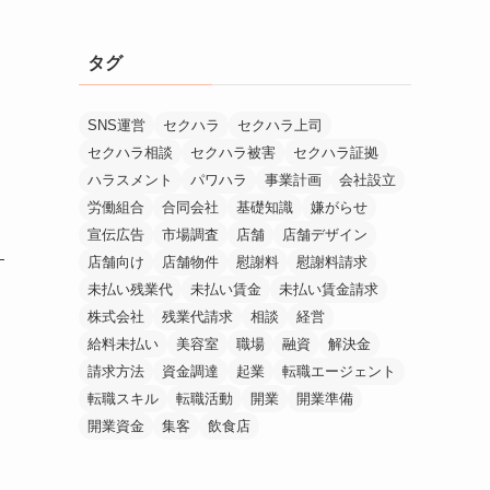
タグ
SNS運営
セクハラ
セクハラ上司
セクハラ相談
セクハラ被害
セクハラ証拠
ハラスメント
パワハラ
事業計画
会社設立
労働組合
合同会社
基礎知識
嫌がらせ
宣伝広告
市場調査
店舗
店舗デザイン
店舗向け
店舗物件
慰謝料
慰謝料請求
未払い残業代
未払い賃金
未払い賃金請求
株式会社
残業代請求
相談
経営
給料未払い
美容室
職場
融資
解決金
請求方法
資金調達
起業
転職エージェント
転職スキル
転職活動
開業
開業準備
開業資金
集客
飲食店