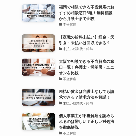
福岡で相談できる不当解雇のお
すすめ相談窓口5選！無料相談
から弁護士まで比較
不当解雇
【夜職の給料未払い】罰金・天
引き・未払いは回収できる？
未払い残業代・給与
大阪で相談できる不当解雇の窓
口一覧！弁護士・労基署・ユニ
オンを比較
不当解雇
未払い賃金は弁護士なしでも請
求できる？請求方法を解説！
未払い残業代・給与
個人事業主が不当解雇を認めら
れるのは難しい？正しい対処法
を徹底解説
不当解雇