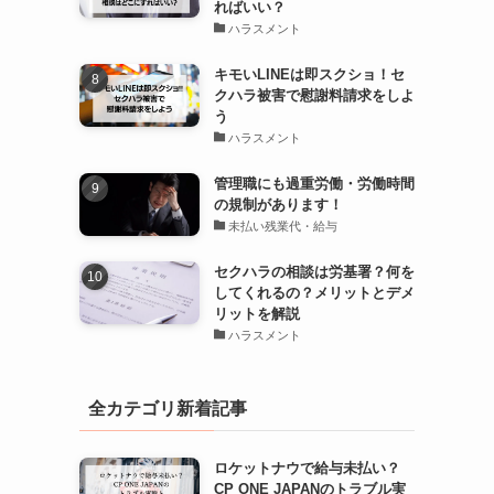
ればいい？
ハラスメント
キモいLINEは即スクショ！セ
クハラ被害で慰謝料請求をしよ
う
ハラスメント
管理職にも過重労働・労働時間
の規制があります！
未払い残業代・給与
セクハラの相談は労基署？何を
してくれるの？メリットとデメ
リットを解説
ハラスメント
全カテゴリ新着記事
ロケットナウで給与未払い？
CP ONE JAPANのトラブル実