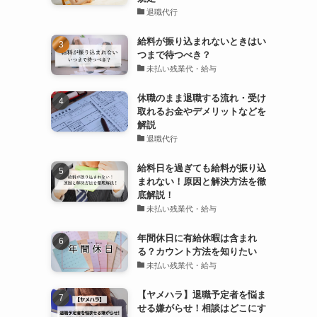
退職代行
給料が振り込まれないときはい
つまで待つべき？
未払い残業代・給与
休職のまま退職する流れ・受け
取れるお金やデメリットなどを
解説
退職代行
給料日を過ぎても給料が振り込
まれない！原因と解決方法を徹
底解説！
未払い残業代・給与
年間休日に有給休暇は含まれ
る？カウント方法を知りたい
未払い残業代・給与
【ヤメハラ】退職予定者を悩ま
せる嫌がらせ！相談はどこにす