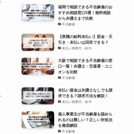
福岡で相談できる不当解雇のお
すすめ相談窓口5選！無料相談
から弁護士まで比較
不当解雇
【夜職の給料未払い】罰金・天
引き・未払いは回収できる？
未払い残業代・給与
大阪で相談できる不当解雇の窓
口一覧！弁護士・労基署・ユニ
オンを比較
不当解雇
未払い賃金は弁護士なしでも請
求できる？請求方法を解説！
未払い残業代・給与
個人事業主が不当解雇を認めら
れるのは難しい？正しい対処法
を徹底解説
不当解雇