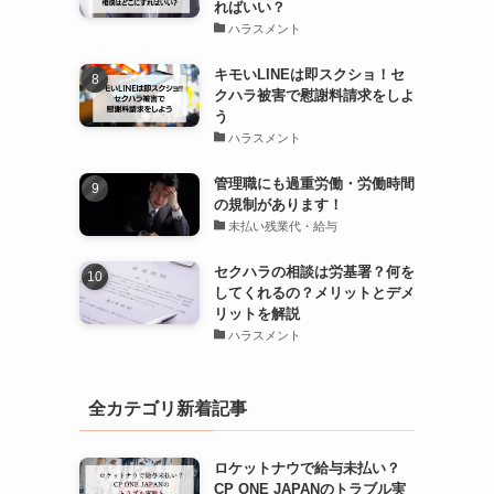
ればいい？
ハラスメント
キモいLINEは即スクショ！セ
クハラ被害で慰謝料請求をしよ
う
ハラスメント
管理職にも過重労働・労働時間
の規制があります！
未払い残業代・給与
セクハラの相談は労基署？何を
してくれるの？メリットとデメ
リットを解説
ハラスメント
全カテゴリ新着記事
ロケットナウで給与未払い？
CP ONE JAPANのトラブル実