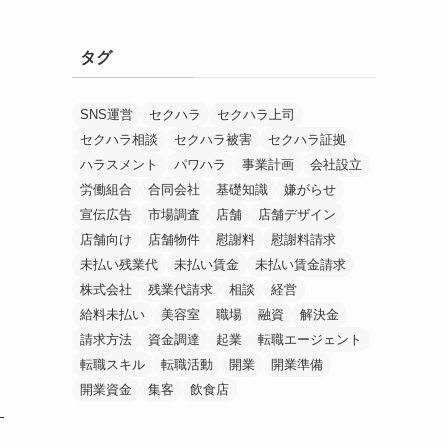
タグ
SNS運営
セクハラ
セクハラ上司
セクハラ相談
セクハラ被害
セクハラ証拠
ハラスメント
パワハラ
事業計画
会社設立
労働組合
合同会社
基礎知識
嫌がらせ
宣伝広告
市場調査
店舗
店舗デザイン
店舗向け
店舗物件
慰謝料
慰謝料請求
未払い残業代
未払い賃金
未払い賃金請求
株式会社
残業代請求
相談
経営
給料未払い
美容室
職場
融資
解決金
請求方法
資金調達
起業
転職エージェント
転職スキル
転職活動
開業
開業準備
開業資金
集客
飲食店