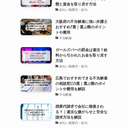
態と賃金を取り戻す方法
未払い残業代・給与
大阪府の不当解雇に強い弁護士
おすすめ7選｜選ぶ際のポイン
トや費用
不当解雇
ガールズバーの罰金は違法？給
料から引かれたお金を取り戻す
方法
未払い残業代・給与
広島でおすすめできる不当解雇
の相談窓口5選｜選ぶ際のポイ
ントや費用を解説
不当解雇
残業代請求で会社に報復され
る？｜違法な嫌がらせと安全な
請求方法を解説
未払い残業代・給与