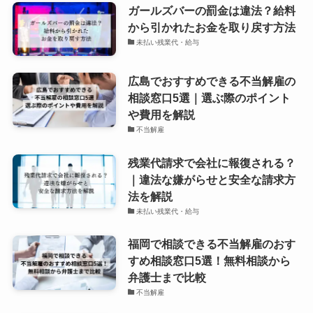
ガールズバーの罰金は違法？給料
から引かれたお金を取り戻す方法
未払い残業代・給与
広島でおすすめできる不当解雇の
相談窓口5選｜選ぶ際のポイント
や費用を解説
不当解雇
残業代請求で会社に報復される？
｜違法な嫌がらせと安全な請求方
法を解説
未払い残業代・給与
福岡で相談できる不当解雇のおす
すめ相談窓口5選！無料相談から
弁護士まで比較
不当解雇