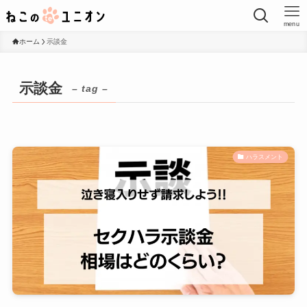
menu
ホーム
示談金
示談金
– tag –
ハラスメント