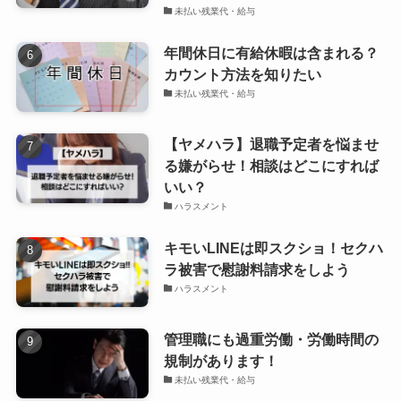
未払い残業代・給与
年間休日に有給休暇は含まれる？
カウント方法を知りたい
未払い残業代・給与
【ヤメハラ】退職予定者を悩ませ
る嫌がらせ！相談はどこにすれば
いい？
ハラスメント
キモいLINEは即スクショ！セクハ
ラ被害で慰謝料請求をしよう
ハラスメント
管理職にも過重労働・労働時間の
規制があります！
未払い残業代・給与