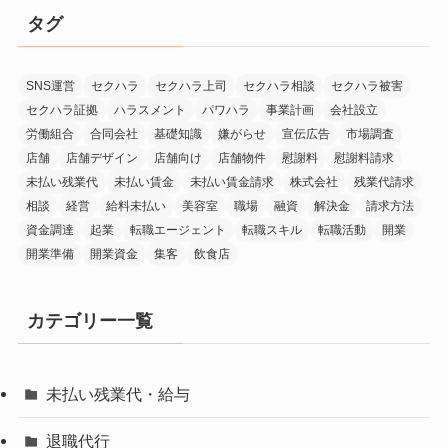
タグ
SNS運営
セクハラ
セクハラ上司
セクハラ相談
セクハラ被害
セクハラ証拠
ハラスメント
パワハラ
事業計画
会社設立
労働組合
合同会社
基礎知識
嫌がらせ
宣伝広告
市場調査
店舗
店舗デザイン
店舗向け
店舗物件
慰謝料
慰謝料請求
未払い残業代
未払い賃金
未払い賃金請求
株式会社
残業代請求
相談
経営
給料未払い
美容室
職場
融資
解決金
請求方法
資金調達
起業
転職エージェント
転職スキル
転職活動
開業
開業準備
開業資金
集客
飲食店
カテゴリー一覧
未払い残業代・給与
退職代行