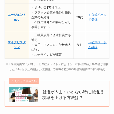
・提携企業1万社以上
・ブラック企業を除外し優良
エージェント
＞公式ページ
企業のみ紹介
20代
neo
で登録
・不採用通知の内容が分かり
改善しやすい
・正社員以外に派遣社員にも
対応
マイナビスタ
＞公式ページ
・大手、マスコミ、学校求人
なし
ッフ
を確認
に強い
・大手マイナビが運営
※1 厚生労働省「人材サービス総合サイト」における、有料職業紹介事業者が報告
した「4ヶ月以上有期およぼ無期」の就職者数(2025年度実績)2026年5月時点
あわせて読みたい
就活がうまくいかない時に就活成
功率を上げる方法は？