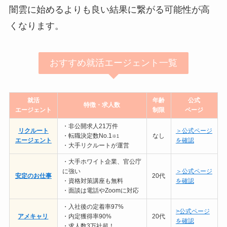
闇雲に始めるよりも良い結果に繋がる可能性が高
くなります。
おすすめ就活エージェント一覧
就活
年齢
公式
特徴・求人数
エージェント
制限
ページ
・非公開求人21万件
リクルート
＞公式ページ
・転職決定数No.1
なし
※1
エージェント
を確認
・大手リクルートが運営
・大手ホワイト企業、官公庁
に強い
＞公式ページ
安定のお仕事
20代
・資格対策講座も無料
を確認
・面談は電話やZoomに対応
・入社後の定着率97%
>公式ページ
アメキャリ
・内定獲得率90%
20代
を確認
・求人数3万社超！