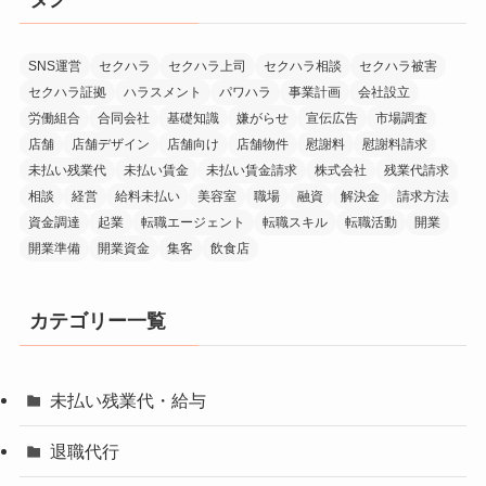
SNS運営
セクハラ
セクハラ上司
セクハラ相談
セクハラ被害
セクハラ証拠
ハラスメント
パワハラ
事業計画
会社設立
労働組合
合同会社
基礎知識
嫌がらせ
宣伝広告
市場調査
店舗
店舗デザイン
店舗向け
店舗物件
慰謝料
慰謝料請求
未払い残業代
未払い賃金
未払い賃金請求
株式会社
残業代請求
相談
経営
給料未払い
美容室
職場
融資
解決金
請求方法
資金調達
起業
転職エージェント
転職スキル
転職活動
開業
開業準備
開業資金
集客
飲食店
カテゴリー一覧
未払い残業代・給与
退職代行