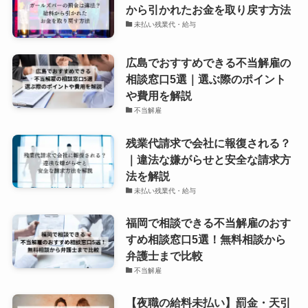
から引かれたお金を取り戻す方法
未払い残業代・給与
広島でおすすめできる不当解雇の
相談窓口5選｜選ぶ際のポイント
や費用を解説
不当解雇
残業代請求で会社に報復される？
｜違法な嫌がらせと安全な請求方
法を解説
未払い残業代・給与
福岡で相談できる不当解雇のおす
すめ相談窓口5選！無料相談から
弁護士まで比較
不当解雇
【夜職の給料未払い】罰金・天引