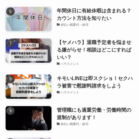
年間休日に有給休暇は含まれる？
カウント方法を知りたい
未払い残業代・給与
【ヤメハラ】退職予定者を悩ませ
る嫌がらせ！相談はどこにすれば
いい？
ハラスメント
キモいLINEは即スクショ！セクハ
ラ被害で慰謝料請求をしよう
ハラスメント
管理職にも過重労働・労働時間の
規制があります！
未払い残業代・給与