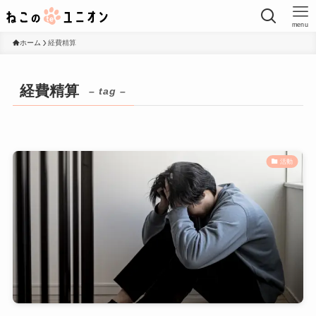
menu
ホーム
経費精算
経費精算
– tag –
活動