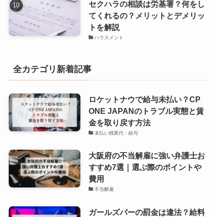
セクハラの相談は労基署？何をし
てくれるの？メリットとデメリッ
トを解説
ハラスメント
全カテゴリ新着記事
ロケットナウで給与未払い？CP
ONE JAPANのトラブル実態と賃
金を取り戻す方法
未払い残業代・給与
大阪府の不当解雇に強い弁護士お
すすめ7選｜選ぶ際のポイントや
費用
不当解雇
ガールズバーの罰金は違法？給料