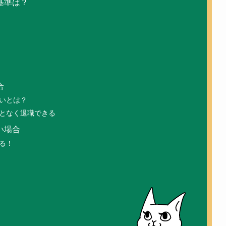
基準は？
合
いとは？
となく退職できる
い場合
る！