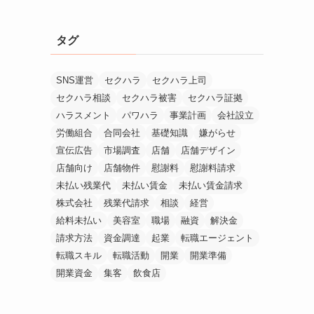
タグ
SNS運営
セクハラ
セクハラ上司
セクハラ相談
セクハラ被害
セクハラ証拠
ハラスメント
パワハラ
事業計画
会社設立
労働組合
合同会社
基礎知識
嫌がらせ
宣伝広告
市場調査
店舗
店舗デザイン
店舗向け
店舗物件
慰謝料
慰謝料請求
未払い残業代
未払い賃金
未払い賃金請求
株式会社
残業代請求
相談
経営
給料未払い
美容室
職場
融資
解決金
請求方法
資金調達
起業
転職エージェント
転職スキル
転職活動
開業
開業準備
開業資金
集客
飲食店