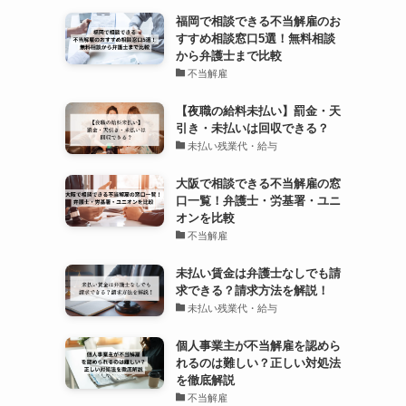
福岡で相談できる不当解雇のお
すすめ相談窓口5選！無料相談
から弁護士まで比較
不当解雇
【夜職の給料未払い】罰金・天
引き・未払いは回収できる？
未払い残業代・給与
大阪で相談できる不当解雇の窓
口一覧！弁護士・労基署・ユニ
オンを比較
不当解雇
未払い賃金は弁護士なしでも請
求できる？請求方法を解説！
未払い残業代・給与
個人事業主が不当解雇を認めら
れるのは難しい？正しい対処法
を徹底解説
不当解雇