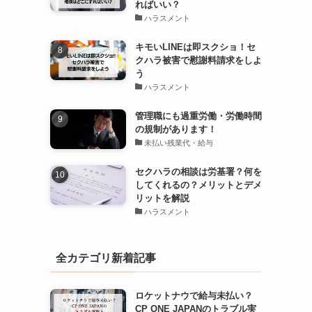
ればいい？
ハラスメント
キモいLINEは即スクショ！セ
クハラ被害で慰謝料請求をしよ
う
ハラスメント
管理職にも過重労働・労働時間
の規制があります！
未払い残業代・給与
セクハラの相談は労基署？何を
してくれるの？メリットとデメ
リットを解説
ハラスメント
全カテゴリ新着記事
ロケットナウで給与未払い？
CP ONE JAPANのトラブル実