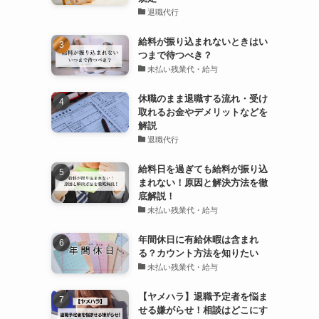
退職代行
給料が振り込まれないときはい
つまで待つべき？
未払い残業代・給与
休職のまま退職する流れ・受け
取れるお金やデメリットなどを
解説
退職代行
給料日を過ぎても給料が振り込
まれない！原因と解決方法を徹
底解説！
未払い残業代・給与
年間休日に有給休暇は含まれ
る？カウント方法を知りたい
未払い残業代・給与
【ヤメハラ】退職予定者を悩ま
せる嫌がらせ！相談はどこにす