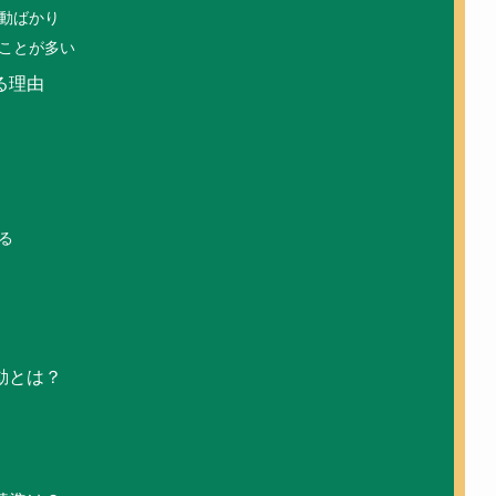
動ばかり
ことが多い
る理由
る
動とは？