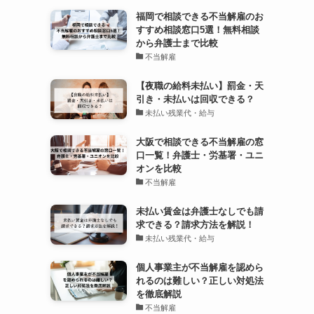
福岡で相談できる不当解雇のお
すすめ相談窓口5選！無料相談
から弁護士まで比較
不当解雇
【夜職の給料未払い】罰金・天
引き・未払いは回収できる？
未払い残業代・給与
大阪で相談できる不当解雇の窓
口一覧！弁護士・労基署・ユニ
オンを比較
不当解雇
未払い賃金は弁護士なしでも請
求できる？請求方法を解説！
未払い残業代・給与
個人事業主が不当解雇を認めら
れるのは難しい？正しい対処法
を徹底解説
不当解雇