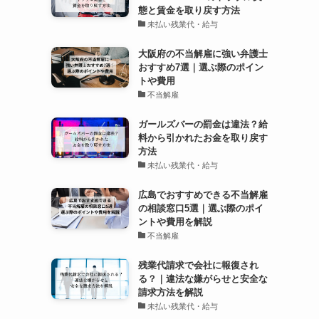
態と賃金を取り戻す方法
未払い残業代・給与
大阪府の不当解雇に強い弁護士
おすすめ7選｜選ぶ際のポイン
トや費用
不当解雇
ガールズバーの罰金は違法？給
料から引かれたお金を取り戻す
方法
未払い残業代・給与
広島でおすすめできる不当解雇
の相談窓口5選｜選ぶ際のポイ
ントや費用を解説
不当解雇
残業代請求で会社に報復され
る？｜違法な嫌がらせと安全な
請求方法を解説
未払い残業代・給与