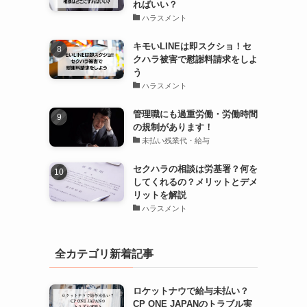
ればいい？
ハラスメント
キモいLINEは即スクショ！セ
クハラ被害で慰謝料請求をしよ
う
ハラスメント
管理職にも過重労働・労働時間
の規制があります！
未払い残業代・給与
セクハラの相談は労基署？何を
してくれるの？メリットとデメ
リットを解説
ハラスメント
全カテゴリ新着記事
ロケットナウで給与未払い？
CP ONE JAPANのトラブル実