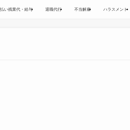
払い残業代・給与
退職代行
不当解雇
ハラスメント