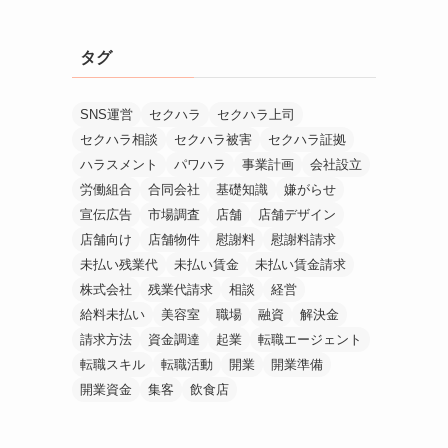
タグ
SNS運営
セクハラ
セクハラ上司
セクハラ相談
セクハラ被害
セクハラ証拠
ハラスメント
パワハラ
事業計画
会社設立
労働組合
合同会社
基礎知識
嫌がらせ
宣伝広告
市場調査
店舗
店舗デザイン
店舗向け
店舗物件
慰謝料
慰謝料請求
未払い残業代
未払い賃金
未払い賃金請求
株式会社
残業代請求
相談
経営
給料未払い
美容室
職場
融資
解決金
請求方法
資金調達
起業
転職エージェント
転職スキル
転職活動
開業
開業準備
開業資金
集客
飲食店