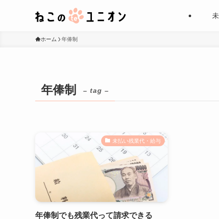
未
ホーム
年俸制
年俸制
– tag –
未払い残業代・給与
年俸制でも残業代って請求できる