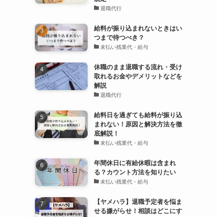
退職代行
給料が振り込まれないときはい
つまで待つべき？
未払い残業代・給与
休職のまま退職する流れ・受け
取れるお金やデメリットなどを
解説
退職代行
給料日を過ぎても給料が振り込
まれない！原因と解決方法を徹
底解説！
未払い残業代・給与
年間休日に有給休暇は含まれ
る？カウント方法を知りたい
未払い残業代・給与
【ヤメハラ】退職予定者を悩ま
せる嫌がらせ！相談はどこにす