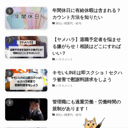
年間休日に有給休暇は含まれる？
カウント方法を知りたい
未払い残業代・給与
【ヤメハラ】退職予定者を悩ませ
る嫌がらせ！相談はどこにすれば
いい？
ハラスメント
キモいLINEは即スクショ！セクハ
ラ被害で慰謝料請求をしよう
ハラスメント
管理職にも過重労働・労働時間の
規制があります！
未払い残業代・給与