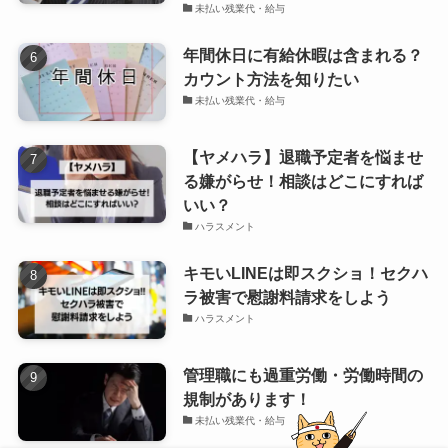
未払い残業代・給与
年間休日に有給休暇は含まれる？
カウント方法を知りたい
未払い残業代・給与
【ヤメハラ】退職予定者を悩ませ
る嫌がらせ！相談はどこにすれば
いい？
ハラスメント
キモいLINEは即スクショ！セクハ
ラ被害で慰謝料請求をしよう
ハラスメント
管理職にも過重労働・労働時間の
規制があります！
未払い残業代・給与