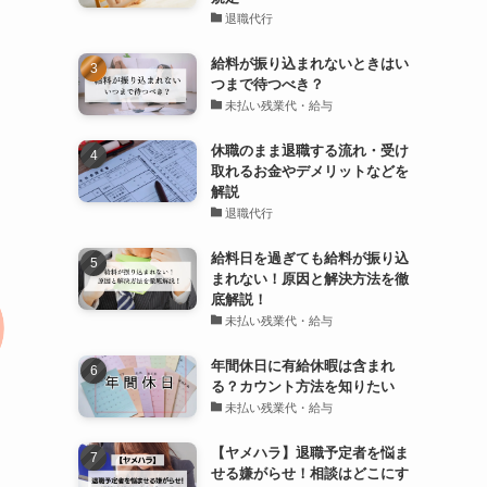
退職代行
給料が振り込まれないときはい
つまで待つべき？
未払い残業代・給与
休職のまま退職する流れ・受け
取れるお金やデメリットなどを
解説
退職代行
給料日を過ぎても給料が振り込
まれない！原因と解決方法を徹
底解説！
未払い残業代・給与
年間休日に有給休暇は含まれ
る？カウント方法を知りたい
未払い残業代・給与
【ヤメハラ】退職予定者を悩ま
せる嫌がらせ！相談はどこにす