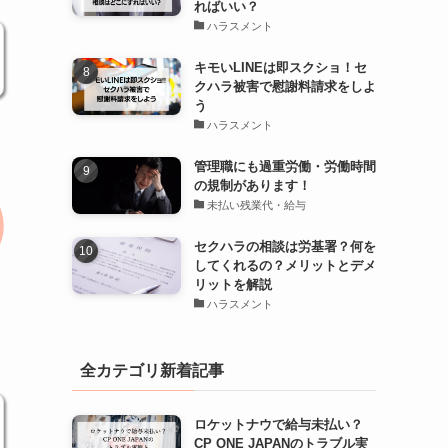
ればいい？
ハラスメント
キモいLINEは即スクショ！セ
クハラ被害で慰謝料請求をしよ
う
ハラスメント
管理職にも過重労働・労働時間
の規制があります！
未払い残業代・給与
セクハラの相談は労基署？何を
してくれるの？メリットとデメ
リットを解説
ハラスメント
全カテゴリ新着記事
ロケットナウで給与未払い？
CP ONE JAPANのトラブル実