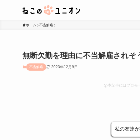
ホーム
不当解雇
無断欠勤を理由に不当解雇されそ
2023年12月9日
不当解雇
本記事にはプロモ
私の友達が