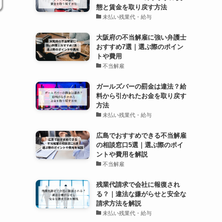
態と賃金を取り戻す方法
未払い残業代・給与
大阪府の不当解雇に強い弁護士
おすすめ7選｜選ぶ際のポイン
トや費用
不当解雇
ガールズバーの罰金は違法？給
料から引かれたお金を取り戻す
方法
未払い残業代・給与
広島でおすすめできる不当解雇
の相談窓口5選｜選ぶ際のポイ
ントや費用を解説
不当解雇
残業代請求で会社に報復され
る？｜違法な嫌がらせと安全な
請求方法を解説
未払い残業代・給与