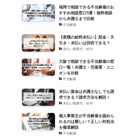
福岡で相談できる不当解雇のお
すすめ相談窓口5選！無料相談
から弁護士まで比較
不当解雇
【夜職の給料未払い】罰金・天
引き・未払いは回収できる？
未払い残業代・給与
大阪で相談できる不当解雇の窓
口一覧！弁護士・労基署・ユニ
オンを比較
不当解雇
未払い賃金は弁護士なしでも請
求できる？請求方法を解説！
未払い残業代・給与
個人事業主が不当解雇を認めら
れるのは難しい？正しい対処法
を徹底解説
不当解雇