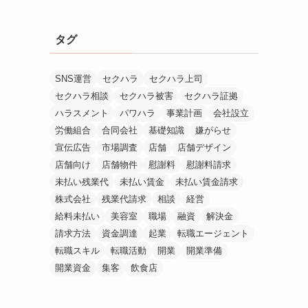
タグ
SNS運営
セクハラ
セクハラ上司
セクハラ相談
セクハラ被害
セクハラ証拠
ハラスメント
パワハラ
事業計画
会社設立
労働組合
合同会社
基礎知識
嫌がらせ
宣伝広告
市場調査
店舗
店舗デザイン
店舗向け
店舗物件
慰謝料
慰謝料請求
未払い残業代
未払い賃金
未払い賃金請求
株式会社
残業代請求
相談
経営
給料未払い
美容室
職場
融資
解決金
請求方法
資金調達
起業
転職エージェント
転職スキル
転職活動
開業
開業準備
開業資金
集客
飲食店