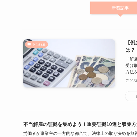
新着記事
【例
不当解雇
は？
「解
受け
方法を
202
不当解雇の証拠を集めよう！重要証拠10選と収集
労働者が事業主の一方的な都合で、法律上の取り決めを無