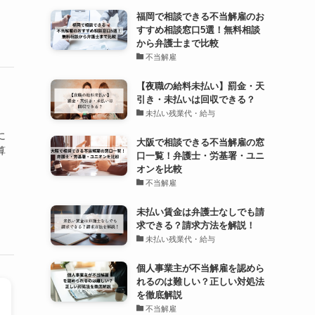
福岡で相談できる不当解雇のお
すすめ相談窓口5選！無料相談
から弁護士まで比較
不当解雇
【夜職の給料未払い】罰金・天
引き・未払いは回収できる？
未払い残業代・給与
に
大阪で相談できる不当解雇の窓
算
口一覧！弁護士・労基署・ユニ
オンを比較
不当解雇
未払い賃金は弁護士なしでも請
求できる？請求方法を解説！
未払い残業代・給与
個人事業主が不当解雇を認めら
れるのは難しい？正しい対処法
を徹底解説
不当解雇