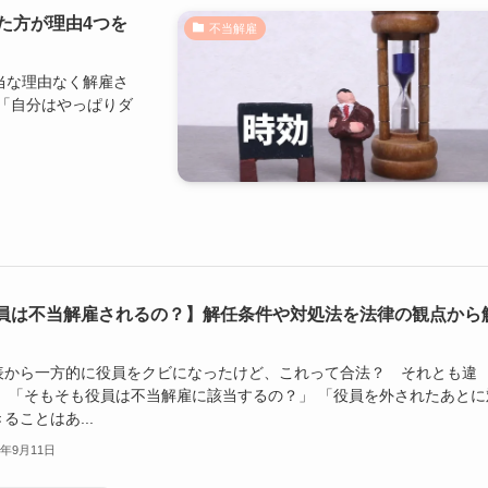
た方が理由4つを
不当解雇
当な理由なく解雇さ
「自分はやっぱりダ
員は不当解雇されるの？】解任条件や対処法を法律の観点から
表から一方的に役員をクビになったけど、これって合法？ それとも違
」 「そもそも役員は不当解雇に該当するの？」 「役員を外されたあとに
ることはあ...
3年9月11日