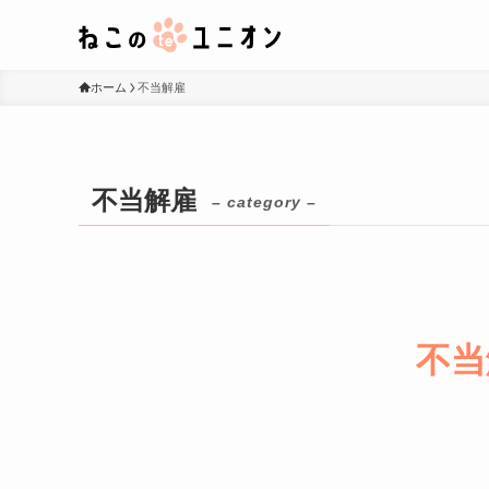
ホーム
不当解雇
不当解雇
– category –
不当