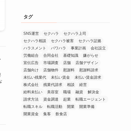
タグ
SNS運営
セクハラ
セクハラ上司
セクハラ相談
セクハラ被害
セクハラ証拠
ハラスメント
パワハラ
事業計画
会社設立
労働組合
合同会社
基礎知識
嫌がらせ
を
宣伝広告
市場調査
店舗
店舗デザイン
店舗向け
店舗物件
慰謝料
慰謝料請求
要
未払い残業代
未払い賃金
未払い賃金請求
な
株式会社
残業代請求
相談
経営
給料未払い
美容室
職場
融資
解決金
請求方法
資金調達
起業
転職エージェント
転職スキル
転職活動
開業
開業準備
開業資金
集客
飲食店