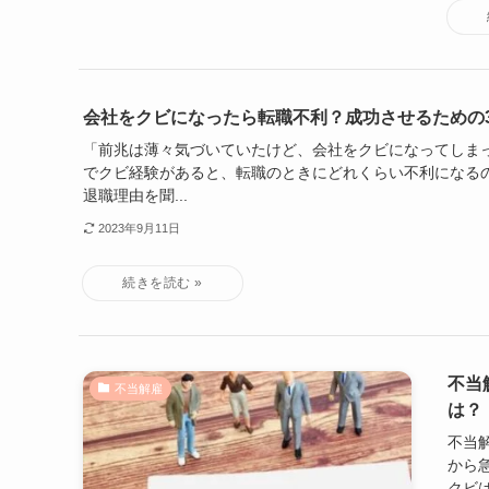
会社をクビになったら転職不利？成功させるための
「前兆は薄々気づいていたけど、会社をクビになってしまった..
でクビ経験があると、転職のときにどれくらい不利になるの
退職理由を聞...
2023年9月11日
不当
不当解雇
は？
不当
から急
クビは