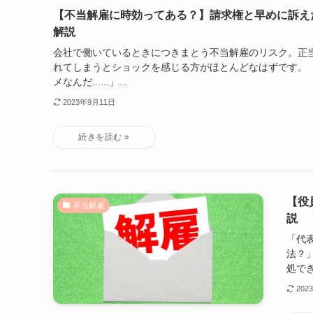
【不当解雇に時効ってある？】請求権と早めに訴え
解説
会社で働いているときにつきまとう不当解雇のリスク。正
れてしまうとショックを感じる方がほとんどなはずです。 
メなんだ......」...
2023年9月11日
【役
不当解雇
説
「代
法？
処でき
202