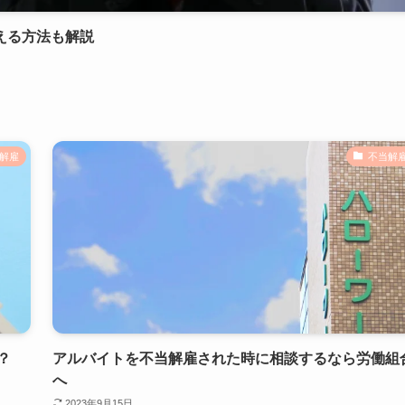
える方法も解説
解雇
不当解
？
アルバイトを不当解雇された時に相談するなら労働組
へ
2023年9月15日