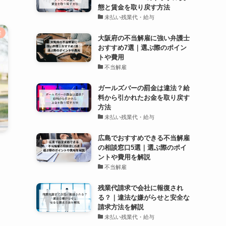
態と賃金を取り戻す方法
未払い残業代・給与
雇
大阪府の不当解雇に強い弁護士
おすすめ7選｜選ぶ際のポイン
トや費用
不当解雇
ガールズバーの罰金は違法？給
料から引かれたお金を取り戻す
方法
未払い残業代・給与
広島でおすすめできる不当解雇
の相談窓口5選｜選ぶ際のポイ
ントや費用を解説
不当解雇
残業代請求で会社に報復され
る？｜違法な嫌がらせと安全な
請求方法を解説
未払い残業代・給与