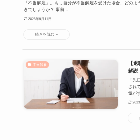
「不当解雇」。もし自分が不当解雇を受けた場合、どのよ
きでしょうか？ 事前...
2023年9月11日
【退
不当解雇
解説
「先日
され
気がす
202