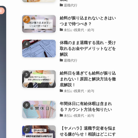
退職代行
雇
給料が振り込まれないときはい
つまで待つべき？
未払い残業代・給与
休職のまま退職する流れ・受け
取れるお金やデメリットなどを
解説
退職代行
給料日を過ぎても給料が振り込
まれない！原因と解決方法を徹
底解説！
未払い残業代・給与
年間休日に有給休暇は含まれ
る？カウント方法を知りたい
未払い残業代・給与
【ヤメハラ】退職予定者を悩ま
せる嫌がらせ！相談はどこにす