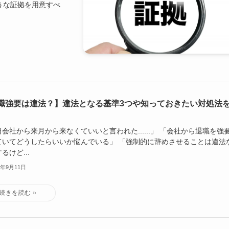
うな証拠を用意すべ
職強要は違法？】違法となる基準3つや知っておきたい対処法
会社から来月から来なくていいと言われた......」 「会社から退職を強
ていてどうしたらいいか悩んでいる」 「強制的に辞めさせることは違法
るけど...
3年9月11日