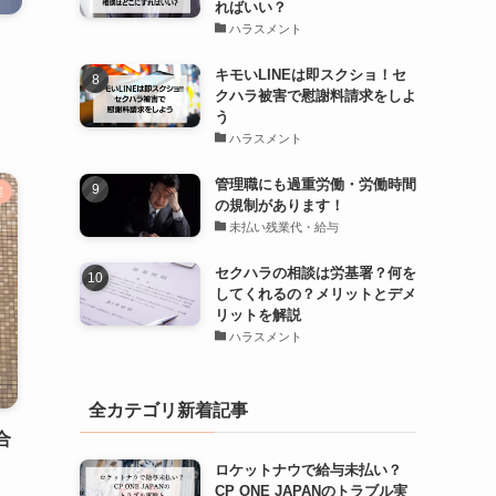
ればいい？
ハラスメント
キモいLINEは即スクショ！セ
クハラ被害で慰謝料請求をしよ
う
ハラスメント
管理職にも過重労働・労働時間
雇
の規制があります！
未払い残業代・給与
セクハラの相談は労基署？何を
してくれるの？メリットとデメ
リットを解説
ハラスメント
全カテゴリ新着記事
合
ロケットナウで給与未払い？
CP ONE JAPANのトラブル実